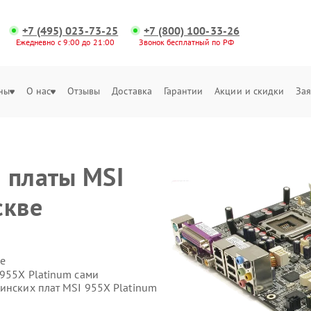
+7 (495) 023-73-25
+7 (800) 100-33-26
Ежедневно с 9:00 до 21:00
Звонок бесплатный по РФ
ны
О нас
Отзывы
Доставка
Гарантии
Акции и скидки
Зая
 платы MSI
скве
е
 955X Platinum сами
инских плат MSI 955X Platinum