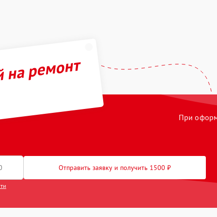
й на ремонт
При оформл
Отправить заявку и получить 1500 ₽
сти