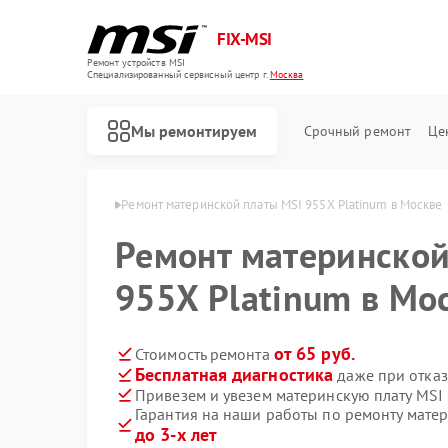
FIX-MSI
Ремонт устройств MSI
Специализированный cервисный центр г.
Москва
Мы ремонтируем
Срочный ремонт
Це
х плат MSI в Москве
Ремонт материнской платы MSI 955X Platinum в Москве
Ремонт материнской
955X Platinum в Мо
от 65 руб.
Стоимость ремонта
Бесплатная диагностика
даже при отказ
Привезем и увезем материнскую плату MSI
Гарантия на наши работы по ремонту матер
до 3-х лет
Ремонт игровых консолей MSI