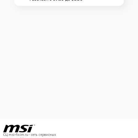
СЦ msi-fixim.ru - сеть сервисных