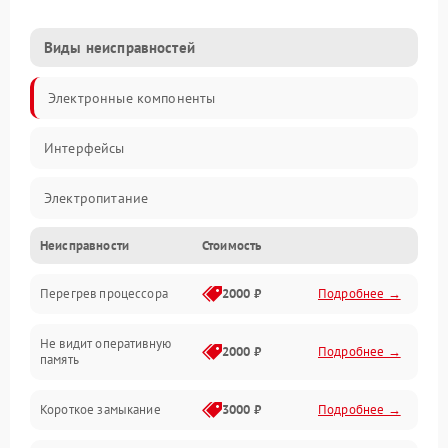
Виды неисправностей
Электронные компоненты
Интерфейсы
Электропитание
Неисправности
Стоимость
Корпус/Герметичность
Перегрев процессора
2000 ₽
Подробнее →
Механика
Не видит оперативную
ПО/Микропрограмма
2000 ₽
Подробнее →
память
Короткое замыкание
3000 ₽
Подробнее →