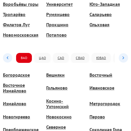
Воробьёвы горы
Университет
Юго-Западная
Тропарёво
Румянцево
Саларьево
Филатов Луг
Прокшино
Ольховая
Новомосковская
Потапово
ВАО
ЦАО
САО
СВАО
ЮВАО
ЮАО
Богородское
Вешняки
Восточный
Восточное
Гольяново
Ивановское
Измайлово
Косино-
Измайлово
Метрогородок
Ухтомский
Новогиреево
Новокосино
Перово
Северное
Преображенское
Соколиная Гора