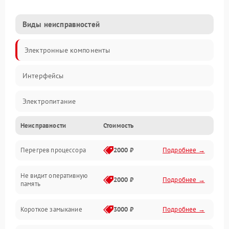
Виды неисправностей
Электронные компоненты
Интерфейсы
Электропитание
Неисправности
Стоимость
Корпус/Герметичность
Перегрев процессора
2000 ₽
Подробнее →
Механика
Не видит оперативную
ПО/Микропрограмма
2000 ₽
Подробнее →
память
Короткое замыкание
3000 ₽
Подробнее →