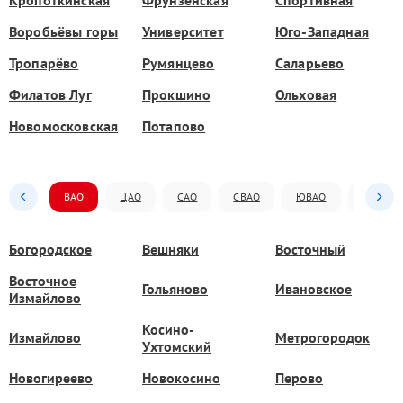
Воробьёвы горы
Университет
Юго-Западная
Тропарёво
Румянцево
Саларьево
Филатов Луг
Прокшино
Ольховая
Новомосковская
Потапово
ВАО
ЦАО
САО
СВАО
ЮВАО
ЮАО
Богородское
Вешняки
Восточный
Восточное
Гольяново
Ивановское
Измайлово
Косино-
Измайлово
Метрогородок
Ухтомский
Новогиреево
Новокосино
Перово