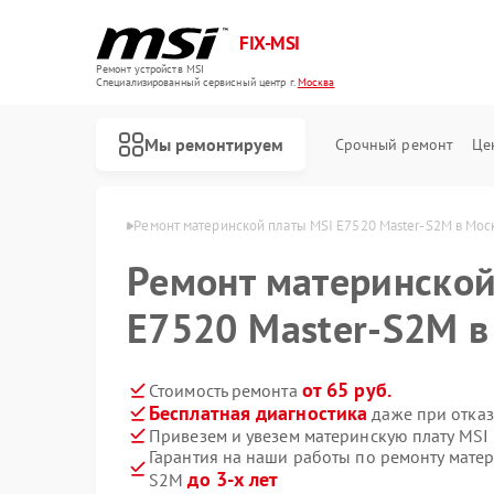
FIX-MSI
Ремонт устройств MSI
Специализированный cервисный центр г.
Москва
Мы ремонтируем
Срочный ремонт
Це
х плат MSI в Москве
Ремонт материнской платы MSI E7520 Master-S2M в Мос
Ремонт материнской
E7520 Master-S2M в
от 65 руб.
Стоимость ремонта
Бесплатная диагностика
даже при отказ
Привезем и увезем материнскую плату MSI
Гарантия на наши работы по ремонту матер
до 3-х лет
S2M
Ремонт игровых консолей MSI