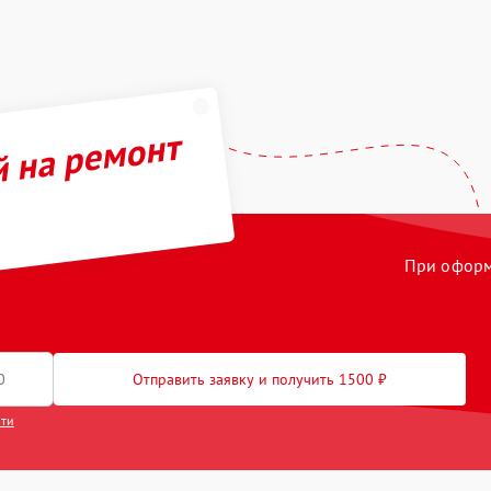
й на ремонт
При оформл
Отправить заявку и получить 1500 ₽
сти