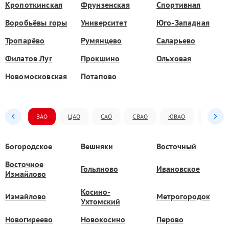
Кропоткинская
Фрунзенская
Спортивная
Воробьёвы горы
Университет
Юго-Западная
Тропарёво
Румянцево
Саларьево
Филатов Луг
Прокшино
Ольховая
Новомосковская
Потапово
ВАО
ЦАО
САО
СВАО
ЮВАО
ЮАО
Богородское
Вешняки
Восточный
Восточное
Гольяново
Ивановское
Измайлово
Косино-
Измайлово
Метрогородок
Ухтомский
Новогиреево
Новокосино
Перово