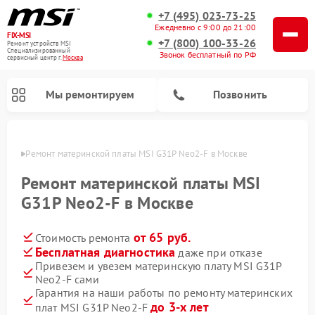
+7 (495) 023-73-25
Ежедневно с 9:00 до 21:00
FIX-MSI
+7 (800) 100-33-26
Ремонт устройств MSI
Специализированный
Звонок бесплатный по РФ
cервисный центр г.
Москва
Мы ремонтируем
Позвонить
оскве
Ремонт материнской платы MSI G31P Neo2-F в Москве
Ремонт материнской платы MSI
G31P Neo2-F в Москве
от 65 руб.
Стоимость ремонта
Бесплатная диагностика
даже при отказе
Привезем и увезем материнскую плату MSI G31P
Neo2-F сами
Гарантия на наши работы по ремонту материнских
до 3-х лет
плат MSI G31P Neo2-F