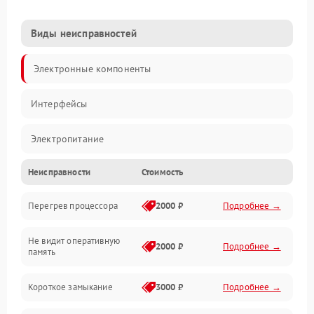
Виды неисправностей
Электронные компоненты
Интерфейсы
Электропитание
Неисправности
Стоимость
Корпус/Герметичность
Перегрев процессора
2000 ₽
Подробнее →
Механика
Не видит оперативную
ПО/Микропрограмма
2000 ₽
Подробнее →
память
Короткое замыкание
3000 ₽
Подробнее →