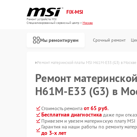
FIX-MSI
Ремонт устройств MSI
Специализированный cервисный центр г.
Москва
Мы ремонтируем
Срочный ремонт
Це
х плат MSI в Москве
Ремонт материнской платы MSI H61M-E33 (G3) в Москве
Ремонт материнской
H61M-E33 (G3) в Мо
от 65 руб.
Стоимость ремонта
Бесплатная диагностика
даже при отказ
Привезем и увезем материнскую плату MSI
Гарантия на наши работы по ремонту мате
до 3-х лет
Ремонт игровых консолей MSI