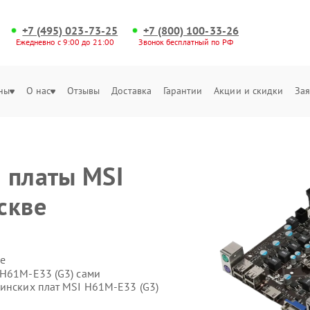
+7 (495) 023-73-25
+7 (800) 100-33-26
Ежедневно с 9:00 до 21:00
Звонок бесплатный по РФ
ны
О нас
Отзывы
Доставка
Гарантии
Акции и скидки
Зая
 платы MSI
скве
е
 H61M-E33 (G3) сами
ринских плат MSI H61M-E33 (G3)