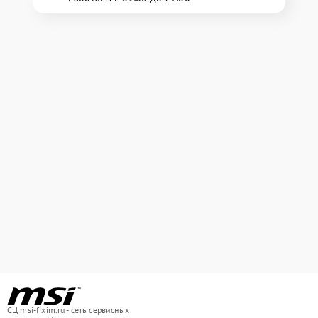
СЦ msi-fixim.ru - сеть сервисных