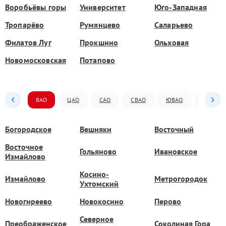
Воробьёвы горы
Университет
Юго-Западная
Тропарёво
Румянцево
Саларьево
Филатов Луг
Прокшино
Ольховая
Новомосковская
Потапово
ВАО
ЦАО
САО
СВАО
ЮВАО
ЮАО
Богородское
Вешняки
Восточный
Восточное
Гольяново
Ивановское
Измайлово
Косино-
Измайлово
Метрогородок
Ухтомский
Новогиреево
Новокосино
Перово
Северное
Преображенское
Соколиная Гора