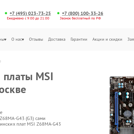
+7 (495) 023-73-25
+7 (800) 100-33-26
Ежедневно с 9:00 до 21:00
Звонок бесплатный по РФ
ны
О нас
Отзывы
Доставка
Гарантии
Акции и скидки
Зая
е
 платы MSI
оскве
е
 Z68MA-G43 (G3) сами
ринских плат MSI Z68MA-G43