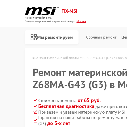
FIX-MSI
Ремонт устройств MSI
Специализированный cервисный центр г.
Москва
Мы ремонтируем
Срочный ремонт
Це
х плат MSI в Москве
Ремонт материнской платы MSI Z68MA-G43 (G3) в Москв
Ремонт материнской
Z68MA-G43 (G3) в М
от 65 руб.
Стоимость ремонта
Бесплатная диагностика
даже при отказ
Привезем и увезем материнскую плату MSI
Гарантия на наши работы по ремонту мате
до 3-х лет
(G3)
Ремонт игровых консолей MSI