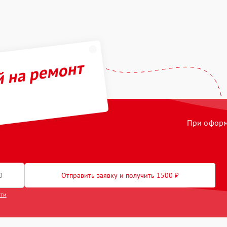
й на ремонт
При оформл
Отправить заявку и получить 1500 ₽
сти