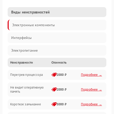
Виды неисправностей
Электронные компоненты
Интерфейсы
Электропитание
Неисправности
Стоимость
Корпус/Герметичность
Перегрев процессора
2000 ₽
Подробнее →
Механика
Не видит оперативную
ПО/Микропрограмма
2000 ₽
Подробнее →
память
Короткое замыкание
3000 ₽
Подробнее →