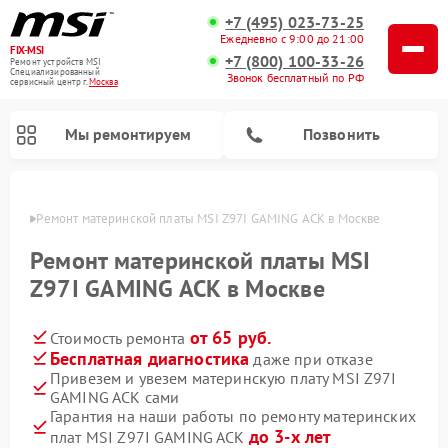
+7 (495) 023-73-25
Ежедневно с 9:00 до 21:00
FIX-MSI
+7 (800) 100-33-26
Ремонт устройств MSI
Специализированный
Звонок бесплатный по РФ
cервисный центр г.
Москва
Мы ремонтируем
Позвонить
оскве
Ремонт материнской платы MSI Z97I GAMING ACK в Москве
Ремонт материнской платы MSI
Z97I GAMING ACK в Москве
от 65 руб.
Стоимость ремонта
Бесплатная диагностика
даже при отказе
Привезем и увезем материнскую плату MSI Z97I
GAMING ACK сами
Гарантия на наши работы по ремонту материнских
до 3-х лет
плат MSI Z97I GAMING ACK