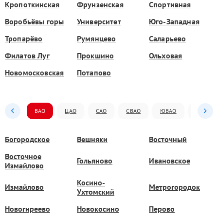
Кропоткинская
Фрунзенская
Спортивная
Воробьёвы горы
Университет
Юго-Западная
Тропарёво
Румянцево
Саларьево
Филатов Луг
Прокшино
Ольховая
Новомосковская
Потапово
ВАО
ЦАО
САО
СВАО
ЮВАО
ЮАО
Богородское
Вешняки
Восточный
Восточное
Гольяново
Ивановское
Измайлово
Косино-
Измайлово
Метрогородок
Ухтомский
Новогиреево
Новокосино
Перово