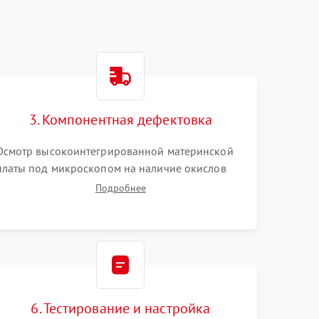
3. Компонентная дефектовка
Осмотр высокоинтегрированной материнской
платы под микроскопом на наличие окислов
или прогаров. Проверка цепей питания.
Подробнее
Тестирование съемных модулей памяти SO-
DIMM и накопителей M.2 на стенде для
выявления сбоев.
6. Тестирование и настройка