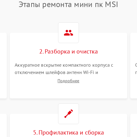
Этапы ремонта мини пк MSI
2. Разборка и очистка
Аккуратное вскрытие компактного корпуса с
отключением шлейфов антенн Wi-Fi и
периферии. Демонтаж плотной системы
Подробнее
охлаждения. Очистка турбины и радиатора от
спрессованной пыли антистатической кистью и
сжатым воздухом.
5. Профилактика и сборка