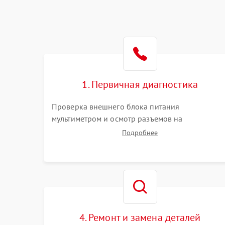
1. Первичная диагностика
Проверка внешнего блока питания
мультиметром и осмотр разъемов на
повреждения. Оценка реакции на кнопку
Подробнее
включения и индикацию. Подключение к
монитору для выявления ошибок POST или
отсутствия инициализации.
4. Ремонт и замена деталей