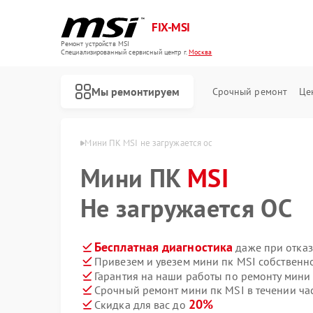
FIX-MSI
Ремонт устройств MSI
Специализированный cервисный центр г.
Москва
Мы ремонтируем
Срочный ремонт
Це
ини пк MSI в Москве
Мини ПК MSI не загружается ос
Мини ПК
MSI
Не загружается ОС
Бесплатная диагностика
даже при отказ
Привезем и увезем мини пк MSI собственн
Гарантия на наши работы по ремонту мини
Срочный ремонт мини пк MSI в течении ча
20%
Скидка для вас до
Ремонт игровых консолей MSI