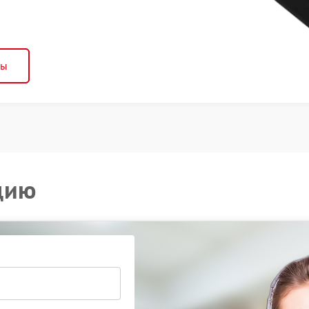
ны
цию