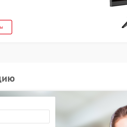
ны
цию