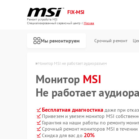
FIX-MSI
Ремонт устройств MSI
Специализированный cервисный центр г.
Москва
Мы ремонтируем
Срочный ремонт
Це
торов MSI в Москве
Монитор MSI не работает аудиоразъем
Монитор
MSI
Не работает аудиор
Бесплатная диагностика
даже при отказ
Привезем и увезем монитор MSI собственн
Гарантия на наши работы по ремонту мон
Срочный ремонт мониторов MSI в течении 
20%
Скидка для вас до
Ремонт игровых консолей MSI