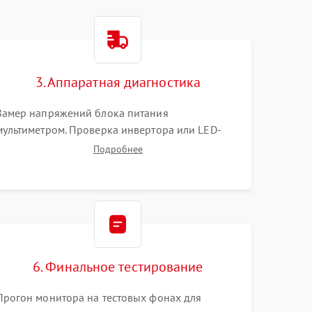
3. Аппаратная диагностика
Замер напряжений блока питания
мультиметром. Проверка инвертора или LED-
драйвера подсветки. Диагностика цепей
Подробнее
питания скалера и тестирование сигналов на
шлейфе LVDS
6. Финальное тестирование
Прогон монитора на тестовых фонах для