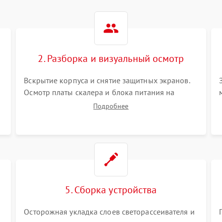
2. Разборка и визуальный осмотр
Вскрытие корпуса и снятие защитных экранов.
Осмотр платы скалера и блока питания на
К
наличие вздутых конденсаторов, прогаров,
Подробнее
окислений. Проверка надежности контактов и
целостности шлейфов матрицы.
5. Сборка устройства
Осторожная укладка слоев светорассеивателя и