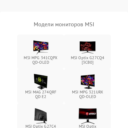
Неисправность системы
защиты от короткого
1000 ₽
Подробнее →
замыкания
Модели мониторов MSI
Повреждение системы
1000 ₽
Подробнее →
защиты от перегрева
Неисправность системы
защиты от
1000 ₽
Подробнее →
MSI MPG 341CQPX
MSI Optix G27CQ4
перенапряжения
QD-OLED
[3CB0]
Неисправность системы
1000 ₽
Подробнее →
защиты от замыкания
Повреждение системы
MSI MAG 274QRF
MSI MPG 321URX
1000 ₽
Подробнее →
защиты от перегрузок
QD E2
QD-OLED
Неисправность системы
1000 ₽
Подробнее →
защиты от перегрева
MSI Optix G27C4
MSI Optix