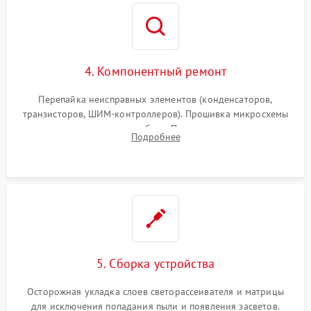
4. Компонентный ремонт
Перепайка неисправных элементов (конденсаторов,
транзисторов, ШИМ-контроллеров). Прошивка микросхемы
памяти при программных сбоях. При поломке подсветки —
Подробнее
разборка матрицы и замена выгоревших светодиодов.
5. Сборка устройства
Осторожная укладка слоев светорассеивателя и матрицы
для исключения попадания пыли и появления засветов.