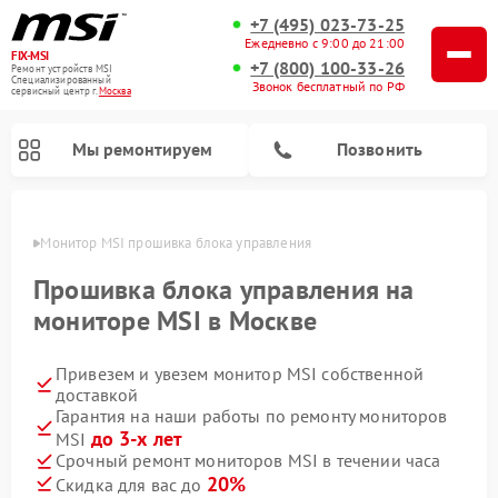
+7 (495) 023-73-25
Ежедневно с 9:00 до 21:00
FIX-MSI
+7 (800) 100-33-26
Ремонт устройств MSI
Специализированный
Звонок бесплатный по РФ
cервисный центр г.
Москва
Мы ремонтируем
Позвонить
оскве
Монитор MSI прошивка блока управления
Прошивка блока управления на
мониторе MSI в Москве
Привезем и увезем монитор MSI собственной
доставкой
Гарантия на наши работы по ремонту мониторов
до 3-х лет
MSI
Срочный ремонт мониторов MSI в течении часа
20%
Скидка для вас до