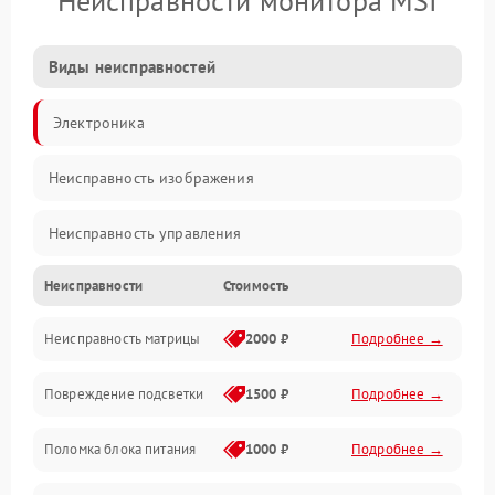
Неисправности монитора MSI
Виды неисправностей
Электроника
Неисправность изображения
Неисправность управления
Неисправности
Стоимость
Неисправность интерфейсов
Неисправность матрицы
2000 ₽
Подробнее →
Прочие неисправности
Повреждение подсветки
1500 ₽
Подробнее →
Неисправность звука
Поломка блока питания
1000 ₽
Подробнее →
Механические повреждения