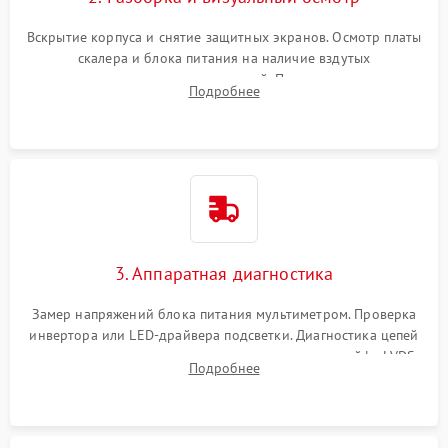
Вскрытие корпуса и снятие защитных экранов. Осмотр платы
скалера и блока питания на наличие вздутых
конденсаторов, прогаров, окислений. Проверка надежности
Подробнее
контактов и целостности шлейфов матрицы.
3. Аппаратная диагностика
Замер напряжений блока питания мультиметром. Проверка
инвертора или LED-драйвера подсветки. Диагностика цепей
питания скалера и тестирование сигналов на шлейфе LVDS
Подробнее