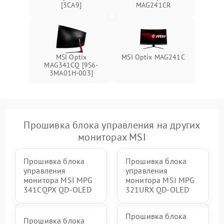
Поломка системы защиты
[3CA9]
MAG241CR
1000 ₽
Подробнее →
от перенапряжения
Поломка системы защиты
1000 ₽
Подробнее →
от замыкания
MSI Optix
MSI Optix MAG241C
MAG341CQ [9S6-
3MA01H-003]
Прошивка блока управления на других
мониторах MSI
Прошивка блока
Прошивка блока
управления
управления
монитора MSI MPG
монитора MSI MPG
341CQPX QD-OLED
321URX QD-OLED
Прошивка блока
Прошивка блока