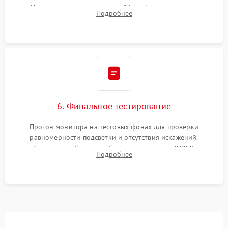
Надежное подключение шлейфов, фиксация плат и
Подробнее
аккуратное защелкивание пластикового корпуса монитора.
6. Финальное тестирование
Прогон монитора на тестовых фонах для проверки
равномерности подсветки и отсутствия искажений.
Проверка работоспособности всех портов (HDMI,
Подробнее
DisplayPort, VGA) и кнопок управления под нагрузкой в
течение пары часов.