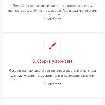
Перепайка неисправных элементов (конденсаторов,
транзисторов, ШИМ-контроллеров). Прошивка микросхемы
памяти при программных сбоях. При поломке подсветки —
Подробнее
разборка матрицы и замена выгоревших светодиодов.
5. Сборка устройства
Осторожная укладка слоев светорассеивателя и матрицы
для исключения попадания пыли и появления засветов.
Надежное подключение шлейфов, фиксация плат и
Подробнее
аккуратное защелкивание пластикового корпуса монитора.