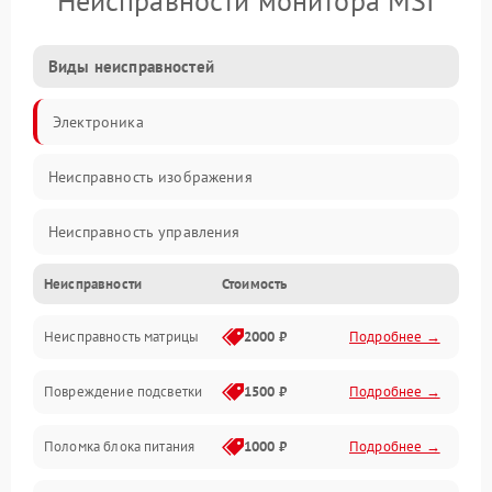
Неисправности монитора MSI
Виды неисправностей
Электроника
Неисправность изображения
Неисправность управления
Неисправности
Стоимость
Неисправность интерфейсов
Неисправность матрицы
2000 ₽
Подробнее →
Прочие неисправности
Повреждение подсветки
1500 ₽
Подробнее →
Неисправность звука
Поломка блока питания
1000 ₽
Подробнее →
Механические повреждения