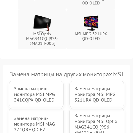
Поломка системы защиты
QD-OLED
1000 ₽
Подробнее →
от перенапряжения
Поломка системы защиты
1000 ₽
Подробнее →
от замыкания
MSI Optix
MSI MPG 321URX
MAG341CQ [9S6-
QD-OLED
3MA01H-003]
Замена матрицы на других мониторах MSI
Замена матрицы
Замена матрицы
монитора MSI MPG
монитора MSI MPG
341CQPX QD-OLED
321URX QD-OLED
Замена матрицы
Замена матрицы
монитора MSI Optix
монитора MSI MAG
MAG341CQ [9S6-
274QRF QD E2
3MA01H-003]