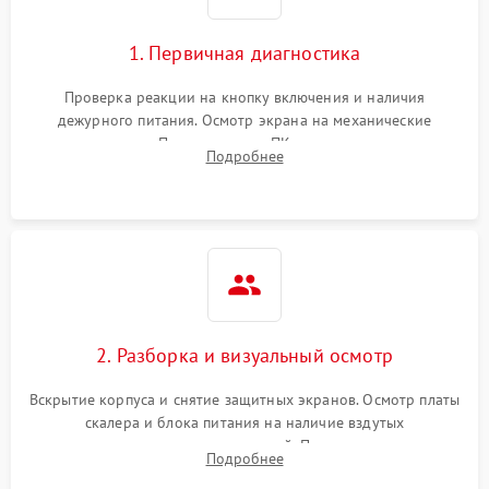
1. Первичная диагностика
Проверка реакции на кнопку включения и наличия
дежурного питания. Осмотр экрана на механические
повреждения. Подключение к ПК для оценки вывода
Подробнее
изображения, работы подсветки и выявления артефактов на
матрице.
2. Разборка и визуальный осмотр
Вскрытие корпуса и снятие защитных экранов. Осмотр платы
скалера и блока питания на наличие вздутых
конденсаторов, прогаров, окислений. Проверка надежности
Подробнее
контактов и целостности шлейфов матрицы.