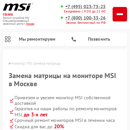
+7 (495) 023-73-25
Ежедневно с 9:00 до 21:00
FIX-MSI
+7 (800) 100-33-26
Ремонт устройств MSI
Специализированный
Звонок бесплатный по РФ
cервисный центр г.
Москва
Мы ремонтируем
Позвонить
оскве
Монитор MSI замена матрицы
Замена матрицы на мониторе MSI
в Москве
Привезем и увезем монитор MSI собственной
доставкой
Гарантия на наши работы по ремонту мониторов
до 3-х лет
MSI
Срочный ремонт мониторов MSI в течении часа
20%
Скидка для вас до