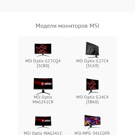
Неисправность системы
защиты от короткого
1000 ₽
Подробнее →
замыкания
Модели мониторов MSI
Повреждение системы
1000 ₽
Подробнее →
защиты от перегрева
Неисправность системы
защиты от
1000 ₽
Подробнее →
MSI Optix G27CQ4
MSI Optix G27C4
перенапряжения
[3CB0]
[3CA9]
Неисправность системы
1000 ₽
Подробнее →
защиты от замыкания
Повреждение системы
MSI Optix
MSI Optix G24C4
1000 ₽
Подробнее →
защиты от перегрузок
MAG241CR
[3BA0]
Неисправность системы
1000 ₽
Подробнее →
защиты от перегрева
MSI Optix MAG241C
MSI MPG 341CQPX