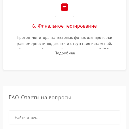
6. Финальное тестирование
Прогон монитора на тестовых фонах для проверки
равномерности подсветки и отсутствия искажений.
Проверка работоспособности всех портов (HDMI,
Подробнее
DisplayPort, VGA) и кнопок управления под нагрузкой в
течение пары часов.
FAQ. Ответы на вопросы