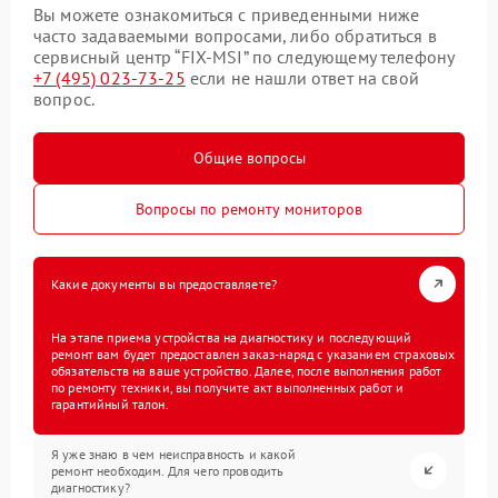
Вы можете ознакомиться с приведенными ниже
часто задаваемыми вопросами, либо обратиться в
сервисный центр “FIX-MSI” по следующему телефону
+7 (495) 023-73-25
если не нашли ответ на свой
вопрос.
Общие вопросы
Вопросы по ремонту мониторов
Какие документы вы предоставляете?
На этапе приема устройства на диагностику и последующий
ремонт вам будет предоставлен заказ-наряд с указанием страховых
обязательств на ваше устройство. Далее, после выполнения работ
по ремонту техники, вы получите акт выполненных работ и
гарантийный талон.
Я уже знаю в чем неисправность и какой
ремонт необходим. Для чего проводить
диагностику?