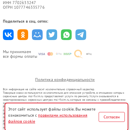
ИНН 7702633247
ОГРН 1077746335776
Поделиться в соц. сетях:
Мы принимаем
все формы оплаты
Политика конфиденциальности
Вся информация на сайте носит исключительно справочный характер.
Товарные знаки используются исключительно для описания устройств, в отношении которых
сервисные центры msi-fixim.ru предоставляют услуги по ремонту. Услуги оказываются в
неавторизованных сервисных центрах msi-fixim.ru, которые не связаны с правообладателями
товарных знаков или их официальными представителями.
Ремонт осуществляется для устройств, уже введенных в гражданский оборот в соответствии
Этот сайт использует файлы cookie. Вы можете
со статьей 1487 ГК РФ.
Использование товарных знаков не преследует цели индивидуализации услуг или введения
ознакомиться с
правилами использования
Согласен
потребителей в заблуждение, а служит для информирования о предоставляемых услугах по
ремонту техники указанных брендов.
файлов cookie
Представленная на сайте информация не является публичной офертой, определяемой
положениями Статьи 437(2) Гражданского кодекса РФ