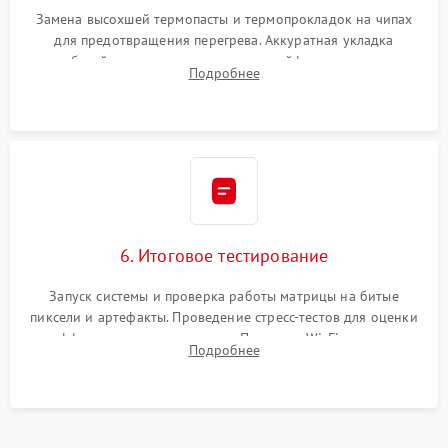
Замена высохшей термопасты и термопрокладок на чипах
для предотвращения перегрева. Аккуратная укладка
кабелей, подключение хрупких шлейфов матрицы и
Подробнее
надежная фиксация всех элементов внутри корпуса
моноблока.
6. Итоговое тестирование
Запуск системы и проверка работы матрицы на битые
пиксели и артефакты. Проведение стресс-тестов для оценки
эффективности охлаждения. Проверка Wi-Fi, камеры,
Подробнее
микрофона и всех портов перед выдачей устройства.