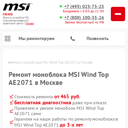
+7 (495) 023-73-25
Ежедневно с 9:00 до 21:00
FIX-MSI
+7 (800) 100-33-26
Ремонт устройств MSI
Специализированный
Звонок бесплатный по РФ
cервисный центр г.
Москва
Мы ремонтируем
Позвонить
оскве
Ремонт моноблока MSI Wind Top AE2071 в Москве
Ремонт моноблока MSI Wind Top
AE2071 в Москве
от 465 руб.
Стоимость ремонта
Бесплатная диагностика
даже при отказе
Привезем и увезем моноблок MSI Wind Top
AE2071 сами
Гарантия на наши работы по ремонту моноблоков
до 3-х лет
MSI Wind Top AE2071