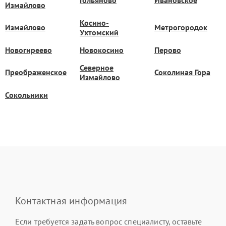
Гольяново
Ивановское
Измайлово
Косино-
Измайлово
Метрогородок
Ухтомский
Новогиреево
Новокосино
Перово
Северное
Преображенское
Соколиная Гора
Измайлово
Сокольники
Контактная информация
Если требуется задать вопрос специалисту, оставьте