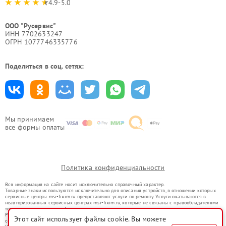
4.9-5.0
ООО "Русервис"
ИНН 7702633247
ОГРН 1077746335776
Поделиться в соц. сетях:
Мы принимаем
все формы оплаты
Политика конфиденциальности
Вся информация на сайте носит исключительно справочный характер.
Товарные знаки используются исключительно для описания устройств, в отношении которых
сервисные центры msi-fixim.ru предоставляют услуги по ремонту. Услуги оказываются в
неавторизованных сервисных центрах msi-fixim.ru, которые не связаны с правообладателями
товарных знаков или их официальными представителями.
Ремонт осуществляется для устройств, уже введенных в гражданский оборот в соответствии
Этот сайт использует файлы cookie. Вы можете
со статьей 1487 ГК РФ.