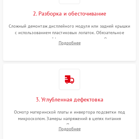
управления
Повреждение внутренних проводов
2. Разборка и обесточивание
Поломка батареи (если
2000 ₽
Подробнее →
есть)
Сложный демонтаж дисплейного модуля или задней крышки
Механические повреждения
с использованием пластиковых лопаток. Обязательное
Неисправность тачпада
отключение шлейфов матрицы и питания. Очистка
1500 ₽
Подробнее →
(если есть)
Подробнее
массивной системы охлаждения от скопившейся пыли.
Поломка веб-камеры
1000 ₽
Подробнее →
Неисправность
1000 ₽
Подробнее →
микрофона
Повреждение внутренних
1000 ₽
Подробнее →
3. Углубленная дефектовка
проводов
Осмотр материнской платы и инвертора подсветки под
Неисправность BIOS
1500 ₽
Подробнее →
микроскопом. Замеры напряжений в цепях питания
процессора и видеокарты. Проверка состояния жесткого
Подробнее
диска и оперативной памяти с помощью POST-карт и
мультиметра.