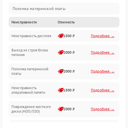
Поломка материнской платы
Неисправности
Стоимость
Неисправность системы охлаждения
Неисправность дисплея
1500 ₽
Подробнее →
Неисправность BIOS
Выход из строя блока
Повреждение корпуса
2000 ₽
Подробнее →
питания
Поломка аудиосистемы (динамики, разъёмы)
Поломка материнской
2000 ₽
Подробнее →
платы
Неисправность Wi-Fi модуля
Неисправность
1500 ₽
Подробнее →
оперативной памяти
Повреждение разъёмов (USB, HDMI и др.)
Повреждение жесткого
Поломка видеокарты
2000 ₽
Подробнее →
диска (HDD/SSD)
Неисправность процессора
Неисправность
2500 ₽
Подробнее →