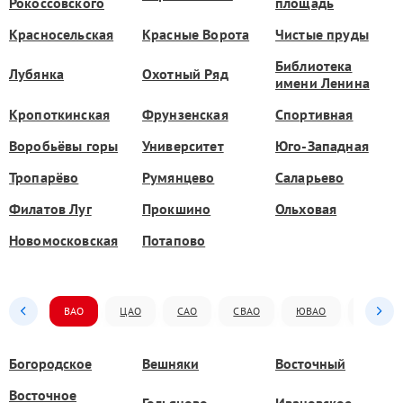
Рокоссовского
площадь
Красносельская
Красные Ворота
Чистые пруды
Библиотека
Лубянка
Охотный Ряд
имени Ленина
Кропоткинская
Фрунзенская
Спортивная
Воробьёвы горы
Университет
Юго-Западная
Тропарёво
Румянцево
Саларьево
Филатов Луг
Прокшино
Ольховая
Новомосковская
Потапово
ВАО
ЦАО
САО
СВАО
ЮВАО
ЮАО
Богородское
Вешняки
Восточный
Восточное