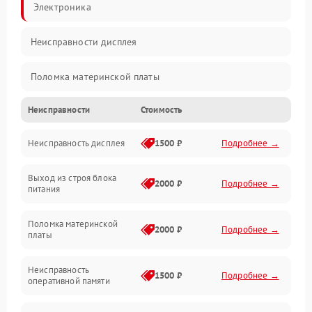
Электроника
Неисправности дисплея
Поломка материнской платы
Неисправности
Стоимость
Неисправность системы охлаждения
Неисправность дисплея
1500 ₽
Подробнее →
Неисправность BIOS
Выход из строя блока
Повреждение корпуса
2000 ₽
Подробнее →
питания
Поломка аудиосистемы (динамики, разъёмы)
Поломка материнской
2000 ₽
Подробнее →
платы
Неисправность Wi-Fi модуля
Неисправность
1500 ₽
Подробнее →
оперативной памяти
Повреждение разъёмов (USB, HDMI и др.)