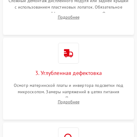
Сложный демонтаж дисплейного модуля или задней крышки
с использованием пластиковых лопаток. Обязательное
отключение шлейфов матрицы и питания. Очистка
Подробнее
массивной системы охлаждения от скопившейся пыли.
3. Углубленная дефектовка
Осмотр материнской платы и инвертора подсветки под
микроскопом. Замеры напряжений в цепях питания
процессора и видеокарты. Проверка состояния жесткого
Подробнее
диска и оперативной памяти с помощью POST-карт и
мультиметра.