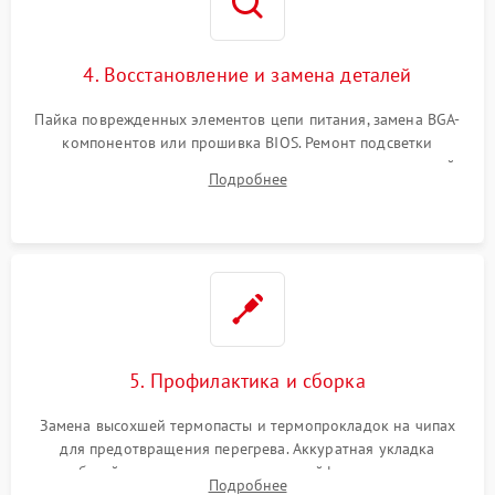
4. Восстановление и замена деталей
Пайка поврежденных элементов цепи питания, замена BGA-
компонентов или прошивка BIOS. Ремонт подсветки
матрицы, замена неисправного накопителя на скоростной
Подробнее
SSD или установка новых модулей памяти.
5. Профилактика и сборка
Замена высохшей термопасты и термопрокладок на чипах
для предотвращения перегрева. Аккуратная укладка
кабелей, подключение хрупких шлейфов матрицы и
Подробнее
надежная фиксация всех элементов внутри корпуса