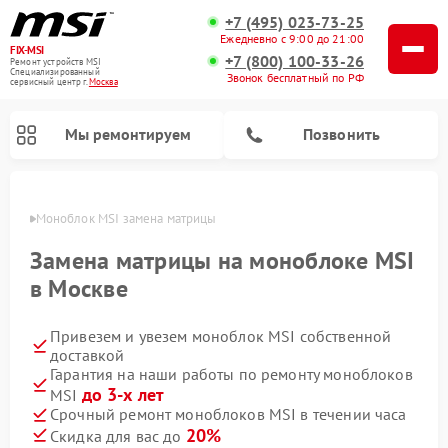
+7 (495) 023-73-25
Ежедневно с 9:00 до 21:00
FIX-MSI
+7 (800) 100-33-26
Ремонт устройств MSI
Специализированный
Звонок бесплатный по РФ
cервисный центр г.
Москва
Мы ремонтируем
Позвонить
оскве
Моноблок MSI замена матрицы
Замена матрицы на моноблоке MSI
в Москве
Привезем и увезем моноблок MSI собственной
доставкой
Гарантия на наши работы по ремонту моноблоков
до 3-х лет
MSI
Срочный ремонт моноблоков MSI в течении часа
20%
Скидка для вас до