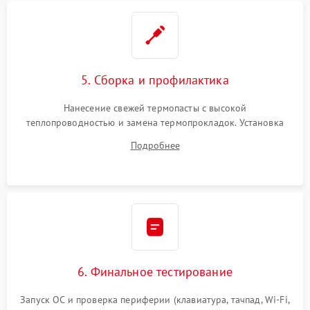
5. Сборка и профилактика
Нанесение свежей термопасты с высокой
теплопроводностью и замена термопрокладок. Установка
системы охлаждения, подключение всех внутренних
Подробнее
шлейфов, модулей памяти и накопителей. Предварительная
сборка корпуса.
6. Финальное тестирование
Запуск ОС и проверка периферии (клавиатура, тачпад, Wi-Fi,