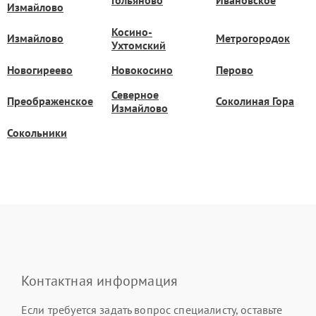
Гольяново
Ивановское
Измайлово
Косино-
Измайлово
Метрогородок
Ухтомский
Новогиреево
Новокосино
Перово
Северное
Преображенское
Соколиная Гора
Измайлово
Сокольники
Контактная информация
Если требуется задать вопрос специалисту, оставьте