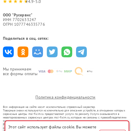
4.9-5.0
ООО "Русервис"
ИНН 7702633247
ОГРН 1077746335776
Поделиться в соц. сетях:
Мы принимаем
все формы оплаты
Политика конфиденциальности
Вся информация на сайте носит исключительно справочный характер.
Товарные знаки используются исключительно для описания устройств, в отношении которых
сервисные центры msi-fixim.ru предоставляют услуги по ремонту. Услуги оказываются в
неавторизованных сервисных центрах msi-fixim.ru, которые не связаны с правообладателями
товарных знаков или их официальными представителями.
Ремонт осуществляется для устройств, уже введенных в гражданский оборот в соответствии
Этот сайт использует файлы cookie. Вы можете
со статьей 1487 ГК РФ.