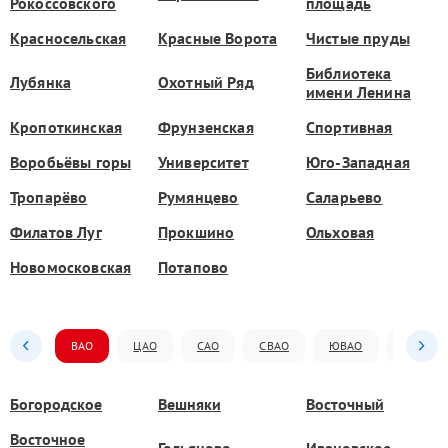
Рокоссовского
площадь
Красносельская
Красные Ворота
Чистые пруды
Библиотека
Лубянка
Охотный Ряд
имени Ленина
Кропоткинская
Фрунзенская
Спортивная
Воробьёвы горы
Университет
Юго-Западная
Тропарёво
Румянцево
Саларьево
Филатов Луг
Прокшино
Ольховая
Новомосковская
Потапово
ВАО
ЦАО
САО
СВАО
ЮВАО
ЮАО
Богородское
Вешняки
Восточный
Восточное