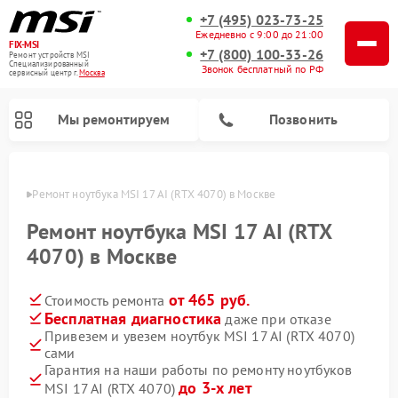
+7 (495) 023-73-25
Ежедневно с 9:00 до 21:00
FIX-MSI
+7 (800) 100-33-26
Ремонт устройств MSI
Специализированный
Звонок бесплатный по РФ
cервисный центр г.
Москва
Мы ремонтируем
Позвонить
оскве
Ремонт ноутбука MSI 17 AI (RTX 4070) в Москве
Ремонт ноутбука MSI 17 AI (RTX
4070) в Москве
от 465 руб.
Стоимость ремонта
Бесплатная диагностика
даже при отказе
Привезем и увезем ноутбук MSI 17 AI (RTX 4070)
сами
Гарантия на наши работы по ремонту ноутбуков
до 3-х лет
MSI 17 AI (RTX 4070)