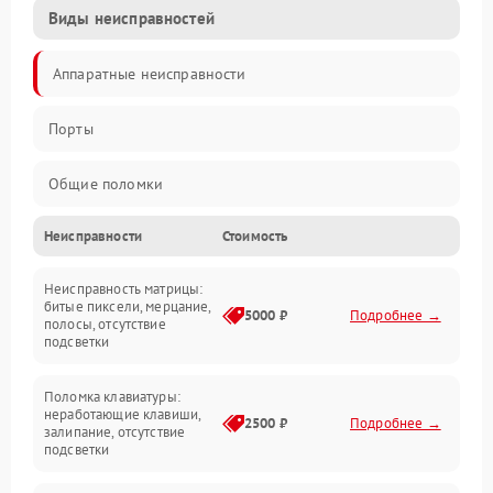
Виды неисправностей
Аппаратные неисправности
Порты
Общие поломки
Неисправности
Стоимость
Устройства
Неисправность матрицы:
Программные ошибки
битые пиксели, мерцание,
5000 ₽
Подробнее →
полосы, отсутствие
подсветки
Электрические и системные сбои
Поломка клавиатуры:
Интерфейсные проблемы
неработающие клавиши,
2500 ₽
Подробнее →
залипание, отсутствие
подсветки
Батарея