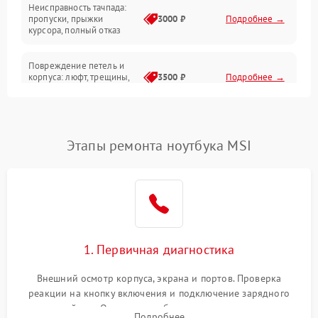
Неисправность тачпада:
Сеть и интернет
пропуски, прыжки
3000 ₽
Подробнее →
курсора, полный отказ
Система охлаждения
Повреждение петель и
корпуса: люфт, трещины,
3500 ₽
Подробнее →
деформация
Проблемы аккумулятора:
быстрая разрядка,
2500 ₽
Подробнее →
Этапы ремонта ноутбука MSI
невозможность зарядки,
вздутие
Неисправность зарядного
устройства или разъёма
2000 ₽
Подробнее →
питания
1. Первичная диагностика
Перегрев из‑за пыли,
износа термопасты или
2500 ₽
Подробнее →
неисправности кулера
Внешний осмотр корпуса, экрана и портов. Проверка
реакции на кнопку включения и подключение зарядного
устройства. Оценка потребления тока с помощью
Выход из строя SSD или
Подробнее