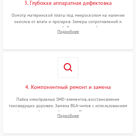
3. Глубокая аппаратная дефектовка
Осмотр материнской платы под микроскопом на наличие
окислов от влаги и прогаров. Замеры сопротивлений и
дежурных напряжений. Проверка цепей питания,
Подробнее
мультиконтроллера, процессора и видеочипа.
4. Компонентный ремонт и замена
Пайка неисправных SMD-элементов, восстановление
токоведущих дорожек. Замена BGA-чипов с использованием
инфракрасной паяльной станции. Прошивка микросхемы
Подробнее
BIOS или замена поврежденных портов USB