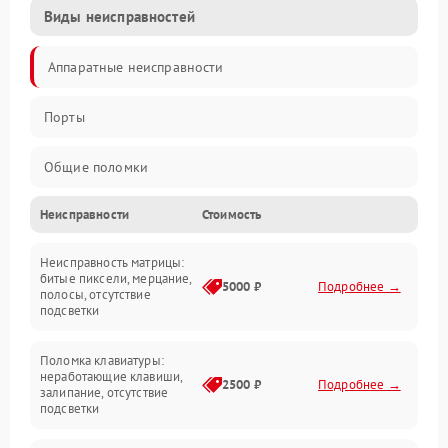
Виды неисправностей
Аппаратные неисправности
Порты
Общие поломки
Неисправности
Стоимость
Устройства
Неисправность матрицы:
Программные ошибки
битые пиксели, мерцание,
5000 ₽
Подробнее →
полосы, отсутствие
подсветки
Электрические и системные сбои
Поломка клавиатуры:
Интерфейсные проблемы
неработающие клавиши,
2500 ₽
Подробнее →
залипание, отсутствие
подсветки
Батарея