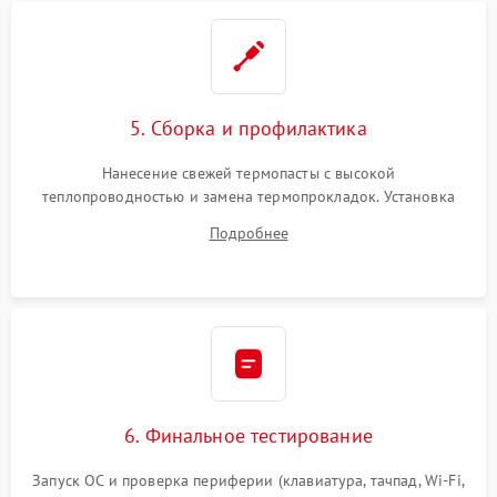
5. Сборка и профилактика
Нанесение свежей термопасты с высокой
теплопроводностью и замена термопрокладок. Установка
системы охлаждения, подключение всех внутренних
Подробнее
шлейфов, модулей памяти и накопителей. Предварительная
сборка корпуса.
6. Финальное тестирование
Запуск ОС и проверка периферии (клавиатура, тачпад, Wi-Fi,