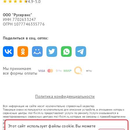
4.9-5.0
ООО "Русервис"
ИНН 7702633247
ОГРН 1077746335776
Поделиться в соц. сетях:
Мы принимаем
все формы оплаты
Политика конфиденциальности
Вся информация на сайте носит исключительно справочный характер.
Товарные знаки используются исключительно для описания устройств, в отношении которых
сервисные центры msi-fixim.ru предоставляют услуги по ремонту. Услуги оказываются в
неавторизованных сервисных центрах msi-fixim.ru, которые не связаны с правообладателями
товарных знаков или их официальными представителями.
Ремонт осуществляется для устройств, уже введенных в гражданский оборот в соответствии
Этот сайт использует файлы cookie. Вы можете
со статьей 1487 ГК РФ.