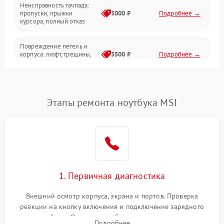
Неисправность тачпада:
Сеть и интернет
пропуски, прыжки
3000 ₽
Подробнее →
курсора, полный отказ
Система охлаждения
Повреждение петель и
корпуса: люфт, трещины,
3500 ₽
Подробнее →
деформация
Проблемы аккумулятора:
быстрая разрядка,
2500 ₽
Подробнее →
Этапы ремонта ноутбука MSI
невозможность зарядки,
вздутие
Неисправность зарядного
устройства или разъёма
2000 ₽
Подробнее →
питания
1. Первичная диагностика
Перегрев из‑за пыли,
износа термопасты или
2500 ₽
Подробнее →
неисправности кулера
Внешний осмотр корпуса, экрана и портов. Проверка
реакции на кнопку включения и подключение зарядного
устройства. Оценка потребления тока с помощью
Выход из строя SSD или
Подробнее