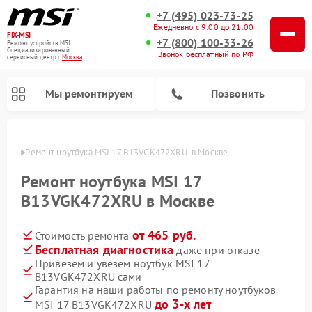
+7 (495) 023-73-25
Ежедневно с 9:00 до 21:00
FIX-MSI
+7 (800) 100-33-26
Ремонт устройств MSI
Специализированный
Звонок бесплатный по РФ
cервисный центр г.
Москва
Мы ремонтируем
Позвонить
оскве
Ремонт ноутбука MSI 17 B13VGK472XRU  в Москве
Ремонт ноутбука MSI 17
B13VGK472XRU в Москве
от 465 руб.
Стоимость ремонта
Бесплатная диагностика
даже при отказе
Привезем и увезем ноутбук MSI 17
B13VGK472XRU сами
Гарантия на наши работы по ремонту ноутбуков
до 3-х лет
MSI 17 B13VGK472XRU