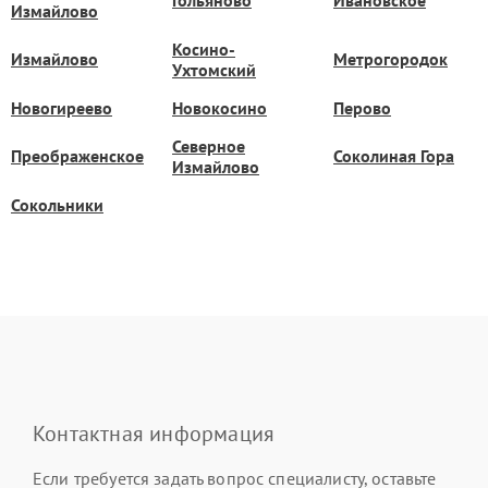
Гольяново
Ивановское
Измайлово
Косино-
Измайлово
Метрогородок
Ухтомский
Новогиреево
Новокосино
Перово
Северное
Преображенское
Соколиная Гора
Измайлово
Сокольники
Контактная информация
Если требуется задать вопрос специалисту, оставьте