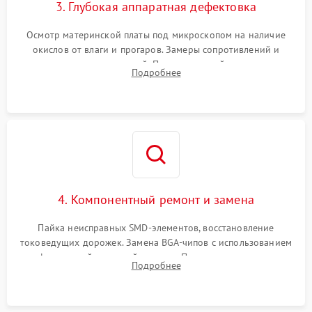
3. Глубокая аппаратная дефектовка
Осмотр материнской платы под микроскопом на наличие
окислов от влаги и прогаров. Замеры сопротивлений и
дежурных напряжений. Проверка цепей питания,
Подробнее
мультиконтроллера, процессора и видеочипа.
4. Компонентный ремонт и замена
Пайка неисправных SMD-элементов, восстановление
токоведущих дорожек. Замена BGA-чипов с использованием
инфракрасной паяльной станции. Прошивка микросхемы
Подробнее
BIOS или замена поврежденных портов USB