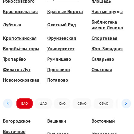
Рокоссовского
площадь
Красносельская
Красные Ворота
Чистые пруды
Библиотека
Лубянка
Охотный Ряд
имени Ленина
Кропоткинская
Фрунзенская
Спортивная
Воробьёвы горы
Университет
Юго-Западная
Тропарёво
Румянцево
Саларьево
Филатов Луг
Прокшино
Ольховая
Новомосковская
Потапово
ВАО
ЦАО
САО
СВАО
ЮВАО
ЮАО
Богородское
Вешняки
Восточный
Восточное