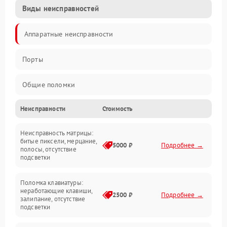
Виды неисправностей
Аппаратные неисправности
Порты
Общие поломки
Неисправности
Стоимость
Устройства
Неисправность матрицы:
Программные ошибки
битые пиксели, мерцание,
5000 ₽
Подробнее →
полосы, отсутствие
подсветки
Электрические и системные сбои
Поломка клавиатуры:
Интерфейсные проблемы
неработающие клавиши,
2500 ₽
Подробнее →
залипание, отсутствие
подсветки
Батарея