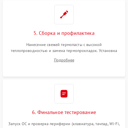
5. Сборка и профилактика
Нанесение свежей термопасты с высокой
теплопроводностью и замена термопрокладок. Установка
системы охлаждения, подключение всех внутренних
Подробнее
шлейфов, модулей памяти и накопителей. Предварительная
сборка корпуса.
6. Финальное тестирование
Запуск ОС и проверка периферии (клавиатура, тачпад, Wi-Fi,