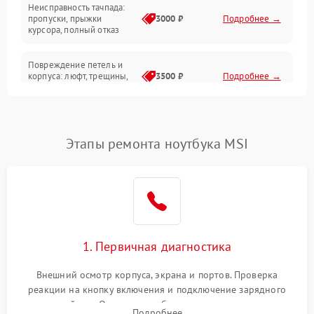
Неисправность тачпада:
Сеть и интернет
пропуски, прыжки
3000 ₽
Подробнее →
курсора, полный отказ
Система охлаждения
Повреждение петель и
корпуса: люфт, трещины,
3500 ₽
Подробнее →
деформация
Проблемы аккумулятора:
быстрая разрядка,
2500 ₽
Подробнее →
Этапы ремонта ноутбука MSI
невозможность зарядки,
вздутие
Неисправность зарядного
устройства или разъёма
2000 ₽
Подробнее →
питания
1. Первичная диагностика
Перегрев из‑за пыли,
износа термопасты или
2500 ₽
Подробнее →
неисправности кулера
Внешний осмотр корпуса, экрана и портов. Проверка
реакции на кнопку включения и подключение зарядного
устройства. Оценка потребления тока с помощью
Выход из строя SSD или
Подробнее