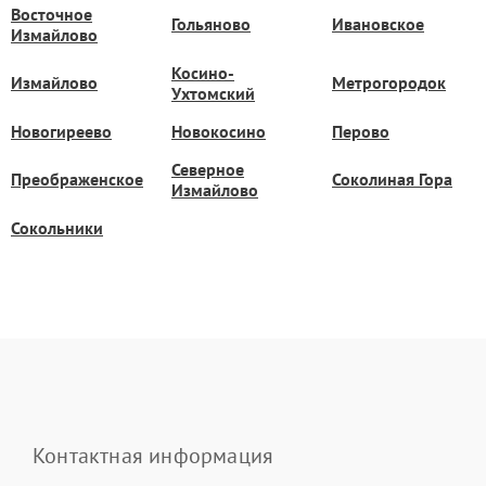
Восточное
Гольяново
Ивановское
Измайлово
Косино-
Измайлово
Метрогородок
Ухтомский
Новогиреево
Новокосино
Перово
Северное
Преображенское
Соколиная Гора
Измайлово
Сокольники
Контактная информация