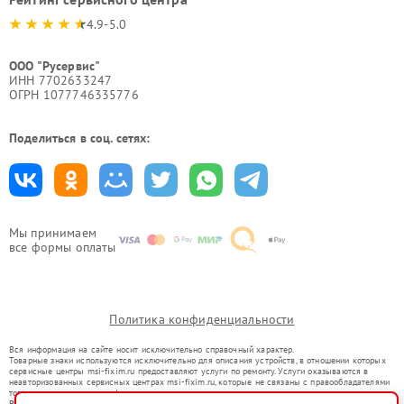
4.9-5.0
ООО "Русервис"
ИНН 7702633247
ОГРН 1077746335776
Поделиться в соц. сетях:
Мы принимаем
все формы оплаты
Политика конфиденциальности
Вся информация на сайте носит исключительно справочный характер.
Товарные знаки используются исключительно для описания устройств, в отношении которых
сервисные центры msi-fixim.ru предоставляют услуги по ремонту. Услуги оказываются в
неавторизованных сервисных центрах msi-fixim.ru, которые не связаны с правообладателями
товарных знаков или их официальными представителями.
Ремонт осуществляется для устройств, уже введенных в гражданский оборот в соответствии