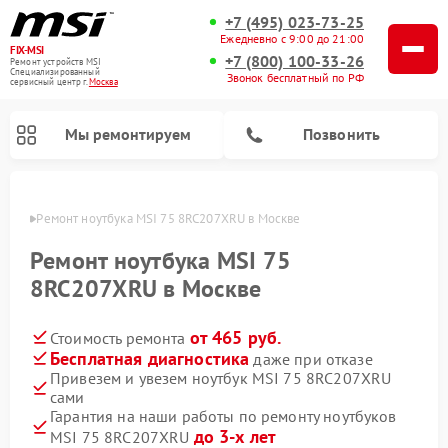
+7 (495) 023-73-25
Ежедневно с 9:00 до 21:00
FIX-MSI
+7 (800) 100-33-26
Ремонт устройств MSI
Специализированный
Звонок бесплатный по РФ
cервисный центр г.
Москва
Мы ремонтируем
Позвонить
оскве
Ремонт ноутбука MSI 75 8RC207XRU в Москве
Ремонт ноутбука MSI 75
8RC207XRU в Москве
от 465 руб.
Стоимость ремонта
Бесплатная диагностика
даже при отказе
Привезем и увезем ноутбук MSI 75 8RC207XRU
сами
Гарантия на наши работы по ремонту ноутбуков
до 3-х лет
MSI 75 8RC207XRU