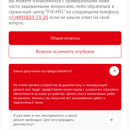
Вы можете ознакомиться с приведенными ниже
часто задаваемыми вопросами, либо обратиться в
сервисный центр “FIX-MSI” по следующему телефону
+7 (495) 023-73-25
если не нашли ответ на свой
вопрос.
Общие вопросы
Вопросы по ремонту ноутбуков
Какие документы вы предоставляете?
На этапе приема устройства на диагностику и последующий
ремонт вам будет предоставлен заказ-наряд с указанием страховых
обязательств на ваше устройство. Далее, после выполнения работ
по ремонту техники, вы получите акт выполненных работ и
гарантийный талон.
Я уже знаю в чем неисправность и какой
ремонт необходим. Для чего проводить
диагностику?