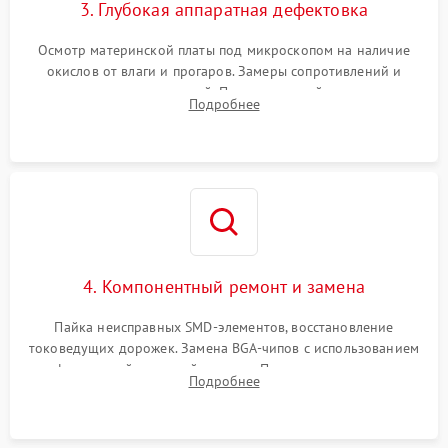
3. Глубокая аппаратная дефектовка
Осмотр материнской платы под микроскопом на наличие
окислов от влаги и прогаров. Замеры сопротивлений и
дежурных напряжений. Проверка цепей питания,
Подробнее
мультиконтроллера, процессора и видеочипа.
4. Компонентный ремонт и замена
Пайка неисправных SMD-элементов, восстановление
токоведущих дорожек. Замена BGA-чипов с использованием
инфракрасной паяльной станции. Прошивка микросхемы
Подробнее
BIOS или замена поврежденных портов USB