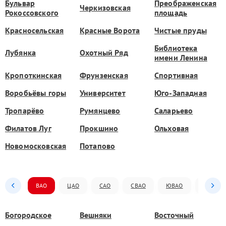
Бульвар
Преображенская
Черкизовская
Рокоссовского
площадь
Красносельская
Красные Ворота
Чистые пруды
Библиотека
Лубянка
Охотный Ряд
имени Ленина
Кропоткинская
Фрунзенская
Спортивная
Воробьёвы горы
Университет
Юго-Западная
Тропарёво
Румянцево
Саларьево
Филатов Луг
Прокшино
Ольховая
Новомосковская
Потапово
ВАО
ЦАО
САО
СВАО
ЮВАО
ЮАО
Богородское
Вешняки
Восточный