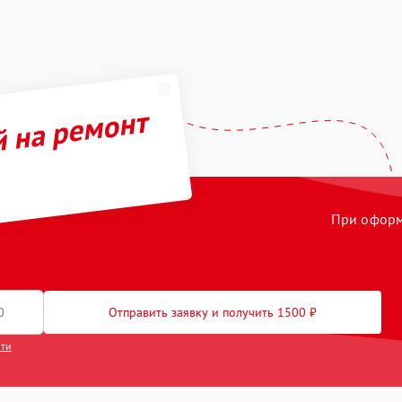
й на ремонт
При оформл
Отправить заявку и получить 1500 ₽
сти