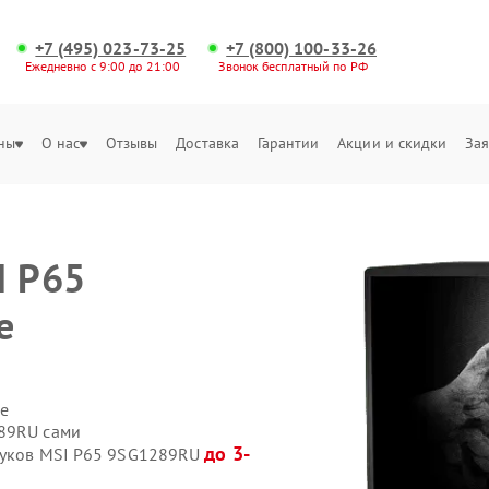
+7 (495) 023-73-25
+7 (800) 100-33-26
Ежедневно с 9:00 до 21:00
Звонок бесплатный по РФ
ны
О нас
Отзывы
Доставка
Гарантии
Акции и скидки
Зая
I P65
е
е
289RU сами
до 3-
тбуков MSI P65 9SG1289RU