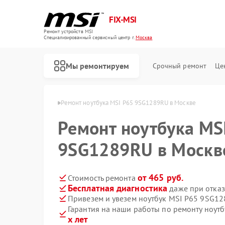
FIX-MSI
Ремонт устройств MSI
Специализированный cервисный центр г.
Москва
Мы ремонтируем
Срочный ремонт
Це
тбуков MSI в Москве
Ремонт ноутбука MSI P65 9SG1289RU в Москве
Ремонт ноутбука MS
9SG1289RU в Москв
от 465 руб.
Стоимость ремонта
Бесплатная диагностика
даже при отказ
Привезем и увезем ноутбук MSI P65 9SG1
Гарантия на наши работы по ремонту ноу
х лет
Ремонт игровых консолей MSI