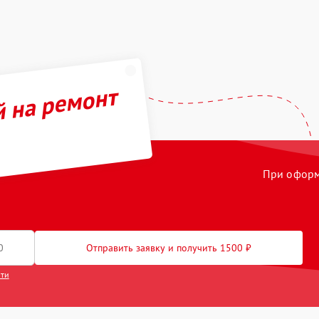
й на ремонт
При оформл
Отправить заявку и получить 1500 ₽
сти