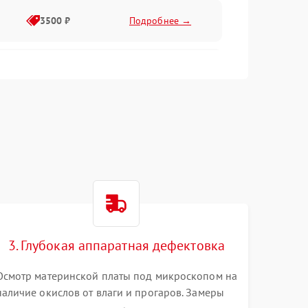
3500 ₽
Подробнее →
2500 ₽
Подробнее →
2000 ₽
Подробнее →
2500 ₽
Подробнее →
3. Глубокая аппаратная дефектовка
3000 ₽
Подробнее →
Осмотр материнской платы под микроскопом на
наличие окислов от влаги и прогаров. Замеры
2000 ₽
Подробнее →