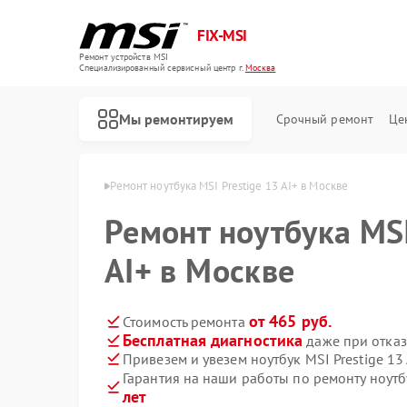
FIX-MSI
Ремонт устройств MSI
Специализированный cервисный центр г.
Москва
Мы ремонтируем
Срочный ремонт
Це
тбуков MSI в Москве
Ремонт ноутбука MSI Prestige 13 AI+ в Москве
Ремонт ноутбука MSI
AI+ в Москве
от 465 руб.
Стоимость ремонта
Бесплатная диагностика
даже при отказ
Привезем и увезем ноутбук MSI Prestige 13
Гарантия на наши работы по ремонту ноутбу
лет
Ремонт игровых консолей MSI