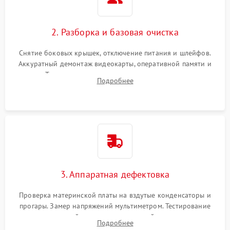
2. Разборка и базовая очистка
Снятие боковых крышек, отключение питания и шлейфов.
Аккуратный демонтаж видеокарты, оперативной памяти и
кулеров. Тщательная очистка корпуса и радиаторов от пыли
Подробнее
с помощью сжатого воздуха для предотвращения
замыканий.
3. Аппаратная дефектовка
Проверка материнской платы на вздутые конденсаторы и
прогары. Замер напряжений мультиметром. Тестирование
оперативной памяти и накопителей с помощью
Подробнее
диагностического ПО для выявления сбойных секторов и