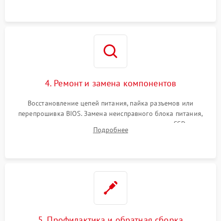
ошибок.
4. Ремонт и замена компонентов
Восстановление цепей питания, пайка разъемов или
перепрошивка BIOS. Замена неисправного блока питания,
видеокарты, процессора или установка нового SSD для
Подробнее
восстановления и повышения скорости работы системы.
5. Профилактика и обратная сборка