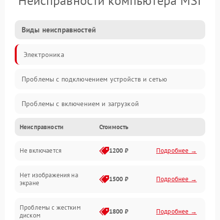
Неисправности компьютера MSI
Виды неисправностей
Электроника
Проблемы с подключением устройств и сетью
Проблемы с включением и загрузкой
Неисправности
Стоимость
Проблемы с изображением и монитором
Не включается
1200 ₽
Подробнее →
Проблемы с производительностью и стабильностью
Нет изображения на
Прочие специфичные проблемы
1500 ₽
Подробнее →
экране
Проблемы с хранением данных
Проблемы с жестким
1800 ₽
Подробнее →
диском