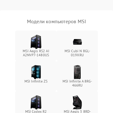
Не распознается USB-порт
1300 ₽
Подробнее →
Модели компьютеров MSI
MSI Aegis RS2 AI
MSI Cubi N 8GL-
A2NVP7-1480US
019XRU
MSI Infinite ZS
MSI Infinite A 8RG-
466RU
MSI Codex R2
MSI Aegis 3 8RD-