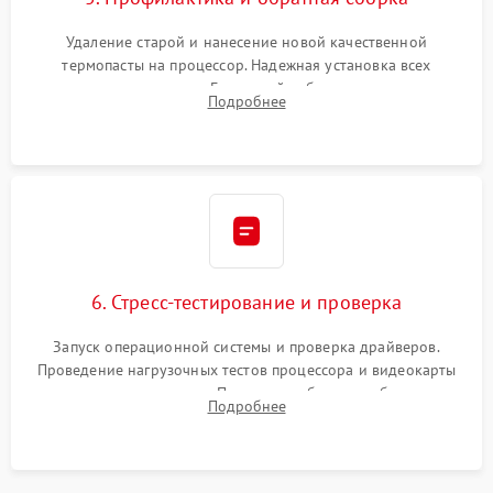
Удаление старой и нанесение новой качественной
термопасты на процессор. Надежная установка всех
комплектующих в слоты. Грамотный кабель-менеджмент для
Подробнее
обеспечения правильной циркуляции воздуха внутри
корпуса ПК.
6. Стресс-тестирование и проверка
Запуск операционной системы и проверка драйверов.
Проведение нагрузочных тестов процессора и видеокарты
для контроля температур. Проверка работоспособности всех
Подробнее
USB-портов, аудиовыходов и сетевого подключения.