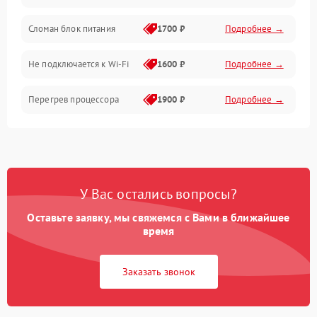
Механические повреждения
Сломан блок питания
1700 ₽
Подробнее →
Программное обеспечение
Не подключается к Wi-Fi
1600 ₽
Подробнее →
Аудио
Перегрев процессора
1900 ₽
Подробнее →
Проблемы с видеокартой
1800 ₽
Подробнее →
Проблемы с
подключением внешних
1400 ₽
Подробнее →
У Вас остались вопросы?
устройств
Оставьте заявку, мы свяжемся с Вами в ближайшее
Не работает система
время
1700 ₽
Подробнее →
охлаждения
Заказать звонок
Ошибки в работе
1500 ₽
Подробнее →
оперативной памяти