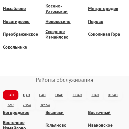
Косино-
Измайлово
Метрогородок
Ухтомский
Новогиреево
Новокосино
Перово
Северное
Преображенское
Соколиная Гора
Измайлово
Сокольники
Районы обслуживания
ВАО
ЦАО
САО
СВАО
ЮВАО
ЮАО
ЮЗАО
ЗАО
СЗАО
ЗелАО
Богородское
Вешняки
Восточный
Восточное
Гольяново
Ивановское
Измайлово