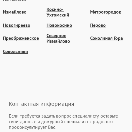
Косино-
Измайлово
Метрогородок
Ухтомский
Новогиреево
Новокосино
Перово
Северное
Преображенское
Соколиная Гора
Измайлово
Сокольники
Контактная информация
Если требуется задать вопрос специалисту, оставьте
свои данные и дежурный специалист с радостью
проконсультирует Вас!