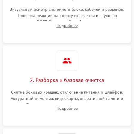
Визуальный осмотр системного блока, кабелей и разъемов.
Проверка реакции на кнопку включения и звуковых
сигналов POST. Оценка работы блока питания для
Подробнее
локализации базовых неисправностей без полного разбора.
2. Разборка и базовая очистка
Снятие боковых крышек, отключение питания и шлейфов.
Аккуратный демонтаж видеокарты, оперативной памяти и
кулеров. Тщательная очистка корпуса и радиаторов от пыли
Подробнее
с помощью сжатого воздуха для предотвращения
замыканий.