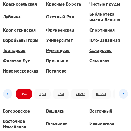
Красносельская
Красные Ворота
Чистые пруды
Библиотека
Лубянка
Охотный Ряд
имени Ленина
Кропоткинская
Фрунзенская
Спортивная
Воробьёвы горы
Университет
Юго-Западная
Тропарёво
Румянцево
Саларьево
Филатов Луг
Прокшино
Ольховая
Новомосковская
Потапово
ВАО
ЦАО
САО
СВАО
ЮВАО
ЮАО
Богородское
Вешняки
Восточный
Восточное
Гольяново
Ивановское
Измайлово