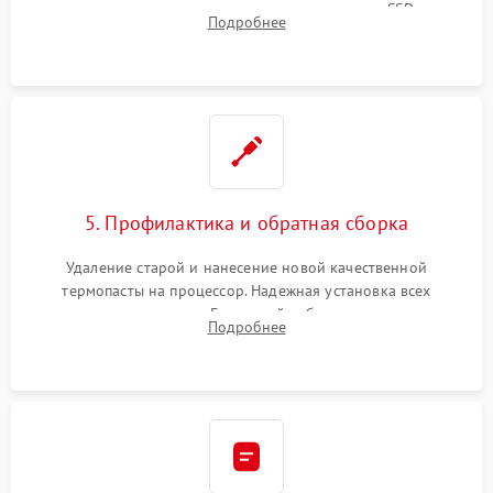
видеокарты, процессора или установка нового SSD для
Подробнее
восстановления и повышения скорости работы системы.
5. Профилактика и обратная сборка
Удаление старой и нанесение новой качественной
термопасты на процессор. Надежная установка всех
комплектующих в слоты. Грамотный кабель-менеджмент для
Подробнее
обеспечения правильной циркуляции воздуха внутри
корпуса ПК.