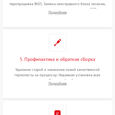
перепрошивка BIOS. Замена неисправного блока питания,
видеокарты, процессора или установка нового SSD для
Подробнее
восстановления и повышения скорости работы системы.
5. Профилактика и обратная сборка
Удаление старой и нанесение новой качественной
термопасты на процессор. Надежная установка всех
комплектующих в слоты. Грамотный кабель-менеджмент для
Подробнее
обеспечения правильной циркуляции воздуха внутри
корпуса ПК.