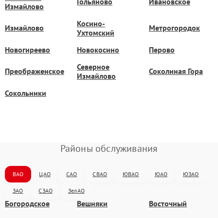
Гольяново
Ивановское
Измайлово
Косино-
Измайлово
Метрогородок
Ухтомский
Новогиреево
Новокосино
Перово
Северное
Преображенское
Соколиная Гора
Измайлово
Сокольники
Районы обслуживания
ВАО
ЦАО
САО
СВАО
ЮВАО
ЮАО
ЮЗАО
ЗАО
СЗАО
ЗелАО
Богородское
Вешняки
Восточный