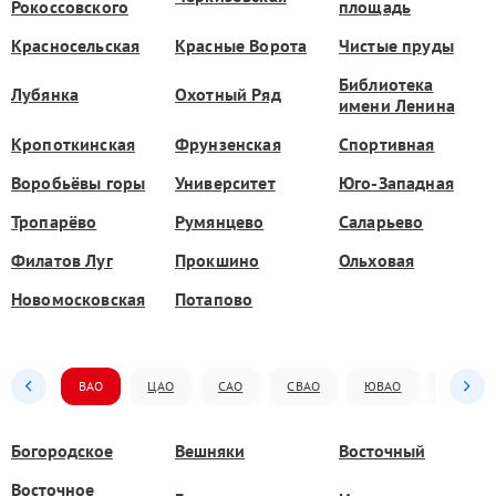
Рокоссовского
площадь
Красносельская
Красные Ворота
Чистые пруды
Библиотека
Лубянка
Охотный Ряд
имени Ленина
Кропоткинская
Фрунзенская
Спортивная
Воробьёвы горы
Университет
Юго-Западная
Тропарёво
Румянцево
Саларьево
Филатов Луг
Прокшино
Ольховая
Новомосковская
Потапово
ВАО
ЦАО
САО
СВАО
ЮВАО
ЮАО
Богородское
Вешняки
Восточный
Восточное