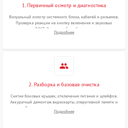
1. Первичный осмотр и диагностика
Визуальный осмотр системного блока, кабелей и разъемов.
Проверка реакции на кнопку включения и звуковых
сигналов POST. Оценка работы блока питания для
Подробнее
локализации базовых неисправностей без полного разбора.
2. Разборка и базовая очистка
Снятие боковых крышек, отключение питания и шлейфов.
Аккуратный демонтаж видеокарты, оперативной памяти и
кулеров. Тщательная очистка корпуса и радиаторов от пыли
Подробнее
с помощью сжатого воздуха для предотвращения
замыканий.