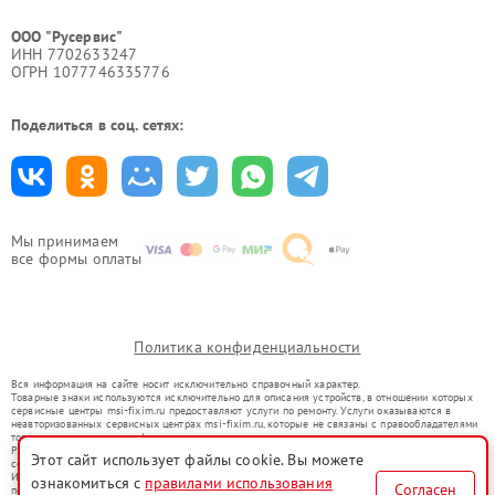
ООО "Русервис"
ИНН 7702633247
ОГРН 1077746335776
Поделиться в соц. сетях:
Мы принимаем
все формы оплаты
Политика конфиденциальности
Вся информация на сайте носит исключительно справочный характер.
Товарные знаки используются исключительно для описания устройств, в отношении которых
сервисные центры msi-fixim.ru предоставляют услуги по ремонту. Услуги оказываются в
неавторизованных сервисных центрах msi-fixim.ru, которые не связаны с правообладателями
товарных знаков или их официальными представителями.
Ремонт осуществляется для устройств, уже введенных в гражданский оборот в соответствии
Этот сайт использует файлы cookie. Вы можете
со статьей 1487 ГК РФ.
Использование товарных знаков не преследует цели индивидуализации услуг или введения
ознакомиться с
правилами использования
Согласен
потребителей в заблуждение, а служит для информирования о предоставляемых услугах по