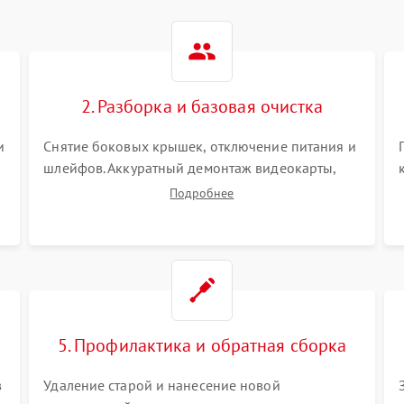
2. Разборка и базовая очистка
и
Снятие боковых крышек, отключение питания и
шлейфов. Аккуратный демонтаж видеокарты,
оперативной памяти и кулеров. Тщательная
Подробнее
очистка корпуса и радиаторов от пыли с
помощью сжатого воздуха для предотвращения
замыканий.
5. Профилактика и обратная сборка
в
Удаление старой и нанесение новой