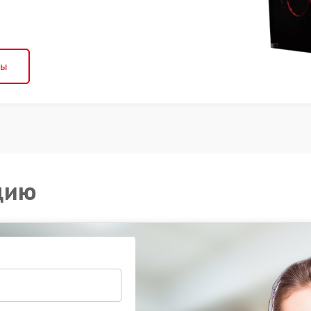
ны
цию