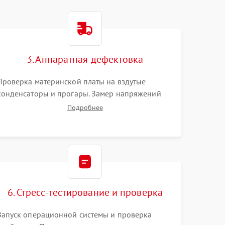
3. Аппаратная дефектовка
Проверка материнской платы на вздутые
конденсаторы и прогары. Замер напряжений
мультиметром. Тестирование оперативной
Подробнее
памяти и накопителей с помощью
диагностического ПО для выявления сбойных
секторов и ошибок.
6. Стресс-тестирование и проверка
Запуск операционной системы и проверка