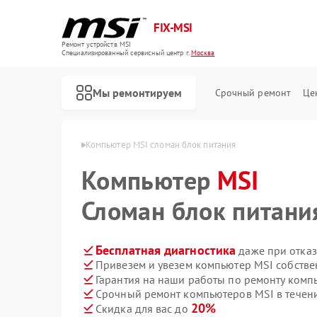
FIX-MSI
Ремонт устройств MSI
Специализированный cервисный центр г.
Москва
Мы ремонтируем
Срочный ремонт
Це
теров MSI в Москве
Компьютер MSI сломан блок питания
Компьютер
MSI
Сломан блок питани
Бесплатная диагностика
даже при отказ
Привезем и увезем компьютер MSI собстве
Гарантия на наши работы по ремонту ком
Срочный ремонт компьютеров MSI в течен
20%
Скидка для вас до
Ремонт игровых консолей MSI