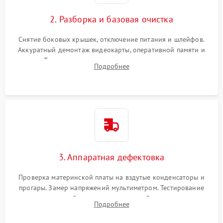
2. Разборка и базовая очистка
Снятие боковых крышек, отключение питания и шлейфов.
Аккуратный демонтаж видеокарты, оперативной памяти и
кулеров. Тщательная очистка корпуса и радиаторов от пыли
Подробнее
с помощью сжатого воздуха для предотвращения
замыканий.
3. Аппаратная дефектовка
Проверка материнской платы на вздутые конденсаторы и
прогары. Замер напряжений мультиметром. Тестирование
оперативной памяти и накопителей с помощью
Подробнее
диагностического ПО для выявления сбойных секторов и
ошибок.