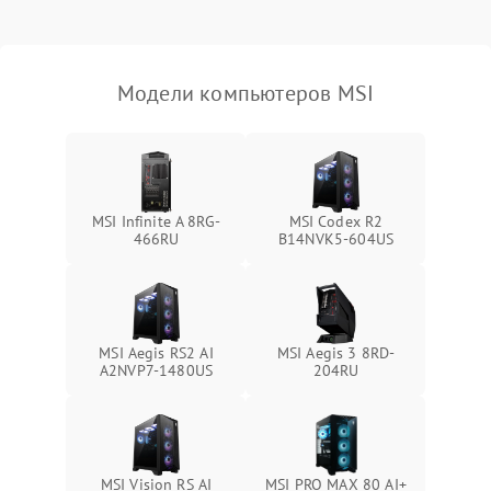
Не распознается USB-порт
1300 ₽
Подробнее →
Модели компьютеров MSI
MSI Infinite A 8RG-
MSI Codex R2
466RU
B14NVK5-604US
MSI Aegis RS2 AI
MSI Aegis 3 8RD-
A2NVP7-1480US
204RU
MSI Vision RS AI
MSI PRO MAX 80 AI+