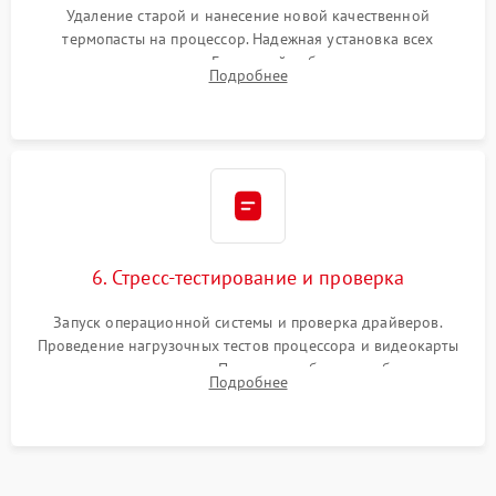
Удаление старой и нанесение новой качественной
термопасты на процессор. Надежная установка всех
комплектующих в слоты. Грамотный кабель-менеджмент для
Подробнее
обеспечения правильной циркуляции воздуха внутри
корпуса ПК.
6. Стресс-тестирование и проверка
Запуск операционной системы и проверка драйверов.
Проведение нагрузочных тестов процессора и видеокарты
для контроля температур. Проверка работоспособности всех
Подробнее
USB-портов, аудиовыходов и сетевого подключения.