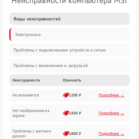
Неисправности компьютера MSI
Виды неисправностей
Электроника
Проблемы с подключением устройств и сетью
Проблемы с включением и загрузкой
Неисправности
Стоимость
Проблемы с изображением и монитором
Не включается
1200 ₽
Подробнее →
Проблемы с производительностью и стабильностью
Нет изображения на
Прочие специфичные проблемы
1500 ₽
Подробнее →
экране
Проблемы с хранением данных
Проблемы с жестким
1800 ₽
Подробнее →
диском