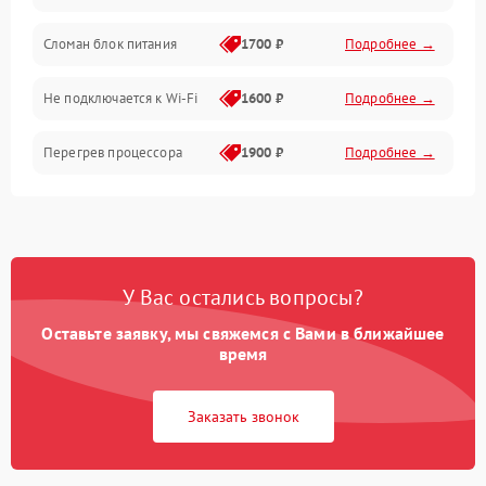
Механические повреждения
Сломан блок питания
1700 ₽
Подробнее →
Программное обеспечение
Не подключается к Wi-Fi
1600 ₽
Подробнее →
Аудио
Перегрев процессора
1900 ₽
Подробнее →
Проблемы с видеокартой
1800 ₽
Подробнее →
Проблемы с
подключением внешних
1400 ₽
Подробнее →
У Вас остались вопросы?
устройств
Оставьте заявку, мы свяжемся с Вами в ближайшее
Не работает система
время
1700 ₽
Подробнее →
охлаждения
Заказать звонок
Ошибки в работе
1500 ₽
Подробнее →
оперативной памяти