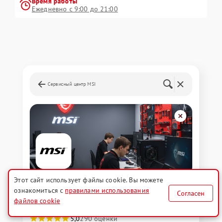
Время работы
Ежедневно с 9:00 до 21:00
Сервисный центр MSI
Этот сайт использует файлы cookie. Вы можете
Сервисный центр MSI
ознакомиться с
правилами использования
Согласен
файлов cookie
Ремонт техники MSI
5,0
290 оценки