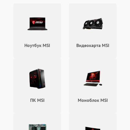
Наш технический центр предлагает полный цикл
работ по восстановлению планшетов. Мы
выполняем замену дисплеев, ремонт материнских
плат, восстановление разъемов и замену
аккумуляторов. Особое внимание уделяется
сохранению заводных характеристик устройства
после проведения всех необходимых процедур.
Ноутбук MSI
Видеокарта MSI
Для клиентов доступен профессиональный ремонт
планшетов МСИ в Москве с использованием
оригинальных запасных частей.
Организация процесса ремонта
Первоначальным этапом является бесплатная
диагностика в сервисном центре FIX-MSI. Эта
процедура позволяет точно определить перечень
необходимых работ и составить детализированную
ПК MSI
Моноблок MSI
смету расходов. После согласования всех условий с
клиентом наши специалисты приступают к
выполнению ремонтных операций. Стандартный
процесс включает несколько основных этапов: