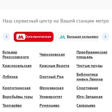
Наш сервисный центр на Вашей станции метро
Сокольническая
Большая кольцевая
Бульвар
Преображенская
Черкизовская
Рокоссовского
площадь
Красносельская
Красные Ворота
Чистые пруды
Библиотека
Лубянка
Охотный Ряд
имени Ленина
Кропоткинская
Фрунзенская
Спортивная
Воробьёвы горы
Университет
Юго-Западная
Тропарёво
Румянцево
Саларьево