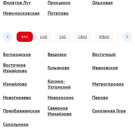
Филатов Луг
Прокшино
Ольховая
Новомосковская
Потапово
ВАО
ЦАО
САО
СВАО
ЮВАО
ЮАО
Богородское
Вешняки
Восточный
Восточное
Гольяново
Ивановское
Измайлово
Косино-
Измайлово
Метрогородок
Ухтомский
Новогиреево
Новокосино
Перово
Северное
Преображенское
Соколиная Гора
Измайлово
Сокольники