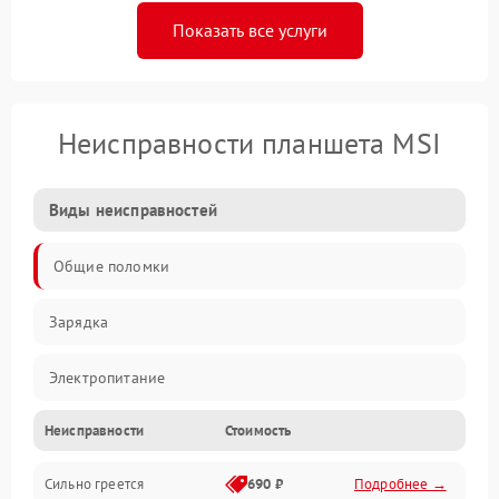
Показать все услуги
Неисправности планшета MSI
Виды неисправностей
Общие поломки
Зарядка
Электропитание
Неисправности
Стоимость
Экран и изображение
Сильно греется
690 ₽
Подробнее →
Дисплей