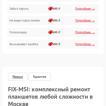
Забыл пароль
690 ₽
Подробнее →
Экран (дисплей)
Не видит карту памяти
690 ₽
Подробнее →
Связь
Попала вода
690 ₽
Подробнее →
Разговор (микрофон, динамик)
Выскакивает ошибка
690 ₽
Подробнее →
Перегрев и нестабильная работа
Влага и механические повреждения
Сеть и интернет
Ремонт
Гарантия
Зарядка и разъёмы
FIX-MSI: комплексный ремонт
Программные сбои
планшетов любой сложности в
Москве
Память и данные