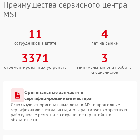
Преимущества сервисного центра
Контактная информация
MSI
Для получения дополнительной информации или
11
4
записи на обслуживание свяжитесь с нами по
телефону +7 (495) 023-73-25 либо посетите наш
центр по адресу ул. Чаянова 18. Наши консультанты
сотрудников в штате
лет на рынке
предоставят подробные ответы на все вопросы.
3371
3
отремонтированных устройств
минимальный опыт работы
специалистов
Оригинальные запчасти и
сертифицированные мастера
Используются оригинальные детали MSI и прошедшие
сертификацию специалисты, что гарантирует корректную
работу после ремонта и сохранение гарантийных
обязательств