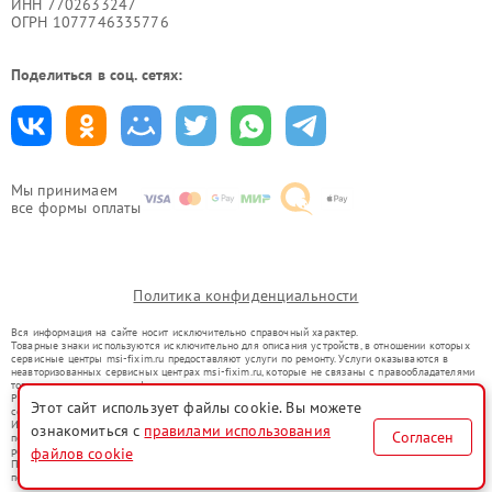
ИНН 7702633247
ОГРН 1077746335776
Поделиться в соц. сетях:
Мы принимаем
все формы оплаты
Политика конфиденциальности
Вся информация на сайте носит исключительно справочный характер.
Товарные знаки используются исключительно для описания устройств, в отношении которых
сервисные центры msi-fixim.ru предоставляют услуги по ремонту. Услуги оказываются в
неавторизованных сервисных центрах msi-fixim.ru, которые не связаны с правообладателями
товарных знаков или их официальными представителями.
Ремонт осуществляется для устройств, уже введенных в гражданский оборот в соответствии
Этот сайт использует файлы cookie. Вы можете
со статьей 1487 ГК РФ.
Использование товарных знаков не преследует цели индивидуализации услуг или введения
ознакомиться с
правилами использования
Согласен
потребителей в заблуждение, а служит для информирования о предоставляемых услугах по
ремонту техники указанных брендов.
файлов cookie
Представленная на сайте информация не является публичной офертой, определяемой
положениями Статьи 437(2) Гражданского кодекса РФ