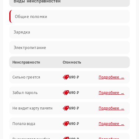
Виды неисправностей
Общие поломки
Зарядка
Электропитание
Неисправности
Стоимость
Экран и изображение
Сильно греется
690 ₽
Подробнее →
Дисплей
Забыл пароль
690 ₽
Подробнее →
Экран (дисплей)
Не видит карту памяти
690 ₽
Подробнее →
Связь
Попала вода
690 ₽
Подробнее →
Разговор (микрофон, динамик)