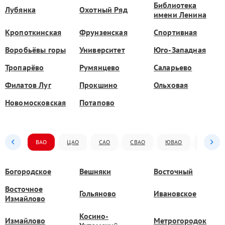
Библиотека
Лубянка
Охотный Ряд
имени Ленина
Кропоткинская
Фрунзенская
Спортивная
Воробьёвы горы
Университет
Юго-Западная
Тропарёво
Румянцево
Саларьево
Филатов Луг
Прокшино
Ольховая
Новомосковская
Потапово
ВАО
ЦАО
САО
СВАО
ЮВАО
ЮАО
Богородское
Вешняки
Восточный
Восточное
Гольяново
Ивановское
Измайлово
Косино-
Измайлово
Метрогородок