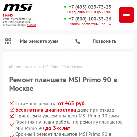
+7 (495) 023-73-25
Ежедневно с 9:00 до 21:00
FIX-MSI
+7 (800) 100-33-26
Ремонт устройств MSI
Специализированный
Звонок бесплатный по РФ
cервисный центр г.
Москва
Мы ремонтируем
Позвонить
оскве
Ремонт планшета MSI Primo 90 в Москве
Ремонт планшета MSI Primo 90 в
Москве
от 465 руб.
Стоимость ремонта
Бесплатная диагностика
даже при отказе
Привезем и увезем планшет MSI Primo 90 сами
Гарантия на наши работы по ремонту планшетов
до 3-х лет
MSI Primo 90
Срочный ремонт планшетов MSI Primo 90 в