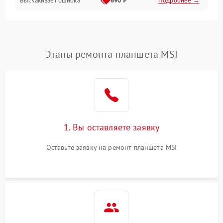
Выскакивает ошибка
690 ₽
Подробнее →
Перегрев и нестабильная работа
Влага и механические повреждения
Сеть и интернет
Этапы ремонта планшета MSI
Зарядка и разъёмы
Программные сбои
1. Вы оставляете заявку
Память и данные
Оставьте заявку на ремонт планшета MSI
Режим работы
Связь и беспроводные модули
Камера