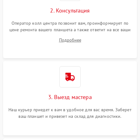
Сенсорное управление
2. Консультация
Проблемы с механикой
Оператор колл центра позвонит вам, проинформирует по
цене ремонта вашего планшета а также ответит на все ваши
Питание и аккумулятор
вопросы.
Подробнее
Кнопки и органы управления
Звук и аудио
Камеры
ПО
3. Выезд мастера
Наш курьер приедет к вам в удобное для вас время. Заберет
ваш планшет и привезет на склад для диагностики.