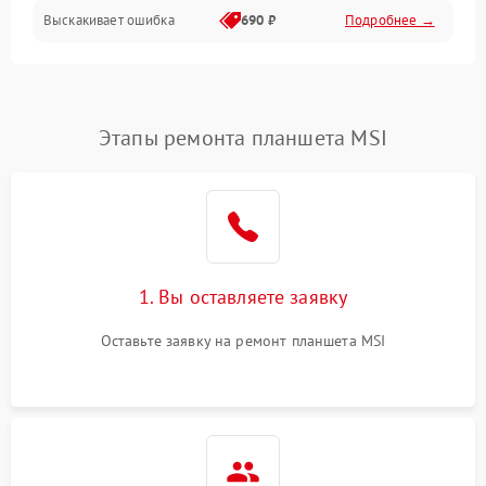
Выскакивает ошибка
690 ₽
Подробнее →
Перегрев и нестабильная работа
Влага и механические повреждения
Сеть и интернет
Этапы ремонта планшета MSI
Зарядка и разъёмы
Программные сбои
1. Вы оставляете заявку
Память и данные
Оставьте заявку на ремонт планшета MSI
Режим работы
Связь и беспроводные модули
Камера