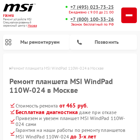
+7 (495) 023-73-25
Ежедневно с 9:00 до 21:00
FIX-MSI
+7 (800) 100-33-26
Ремонт устройств MSI
Специализированный
Звонок бесплатный по РФ
cервисный центр г.
Москва
Мы ремонтируем
Позвонить
оскве
Ремонт планшета MSI WindPad 110W-024 в Москве
Ремонт планшета MSI WindPad
110W-024 в Москве
от 465 руб.
Стоимость ремонта
Бесплатная диагностика
даже при отказе
Привезем и увезем планшет MSI WindPad 110W-
024 сами
Гарантия на наши работы по ремонту планшетов
до 3-х лет
MSI WindPad 110W-024