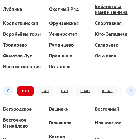
Библиотека
Лубянка
Охотный Ряд
имени Ленина
Кропоткинская
Фрунзенская
Спортивная
Воробьёвы горы
Университет
Юго-Западная
Тропарёво
Румянцево
Саларьево
Филатов Луг
Прокшино
Ольховая
Новомосковская
Потапово
ВАО
ЦАО
САО
СВАО
ЮВАО
ЮАО
Богородское
Вешняки
Восточный
Восточное
Гольяново
Ивановское
Измайлово
Косино-