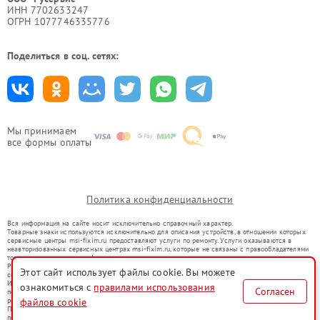
ИНН 7702633247
ОГРН 1077746335776
Поделиться в соц. сетях:
Мы принимаем
все формы оплаты
Политика конфиденциальности
Вся информация на сайте носит исключительно справочный характер.
Товарные знаки используются исключительно для описания устройств, в отношении которых
сервисные центры msi-fixim.ru предоставляют услуги по ремонту. Услуги оказываются в
неавторизованных сервисных центрах msi-fixim.ru, которые не связаны с правообладателями
товарных знаков или их официальными представителями.
Ремонт осуществляется для устройств, уже введенных в гражданский оборот в соответствии
Этот сайт использует файлы cookie. Вы можете
со статьей 1487 ГК РФ.
Использование товарных знаков не преследует цели индивидуализации услуг или введения
ознакомиться с
правилами использования
Согласен
потребителей в заблуждение, а служит для информирования о предоставляемых услугах по
ремонту техники указанных брендов.
файлов cookie
Представленная на сайте информация не является публичной офертой, определяемой
положениями Статьи 437(2) Гражданского кодекса РФ