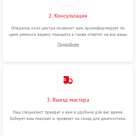
Сенсорное управление
2. Консультация
Проблемы с механикой
Оператор колл центра позвонит вам, проинформирует по
цене ремонта вашего планшета а также ответит на все ваши
Питание и аккумулятор
вопросы.
Подробнее
Кнопки и органы управления
Звук и аудио
Камеры
ПО
3. Выезд мастера
Наш специалист приедет к вам в удобное для вас время.
Заберет ваш планшет и привезет на склад для диагностики.