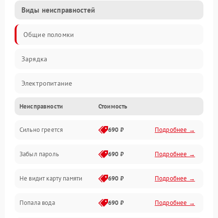
Виды неисправностей
Общие поломки
Зарядка
Электропитание
Неисправности
Стоимость
Экран и изображение
Сильно греется
690 ₽
Подробнее →
Дисплей
Забыл пароль
690 ₽
Подробнее →
Экран (дисплей)
Не видит карту памяти
690 ₽
Подробнее →
Связь
Попала вода
690 ₽
Подробнее →
Разговор (микрофон, динамик)