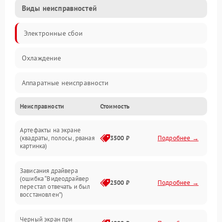
Виды неисправностей
Электронные сбои
Охлаждение
Аппаратные неисправности
Неисправности
Стоимость
Перегрев и термопроблемы
Артефакты на экране
Видео
(квадраты, полосы, рваная
3500 ₽
Подробнее →
картинка)
Программные ошибки
Зависания драйвера
(ошибка “Видеодрайвер
Интерфейсные и коммуникационные проблемы
2500 ₽
Подробнее →
перестал отвечать и был
восстановлен”)
Питание
Черный экран при