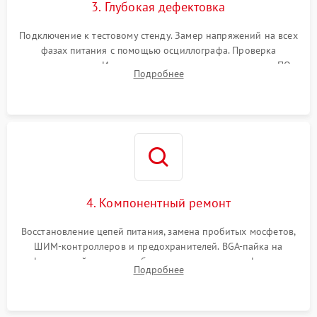
3. Глубокая дефектовка
Подключение к тестовому стенду. Замер напряжений на всех
фазах питания с помощью осциллографа. Проверка
инициализации. Использование специализированного ПО
Подробнее
MATS
4. Компонентный ремонт
Восстановление цепей питания, замена пробитых мосфетов,
ШИМ-контроллеров и предохранителей. BGA-пайка на
инфракрасной станции реболлинг или замена графического
Подробнее
чипа и дефектной памяти GDDR. Прошивка BIOS
программатором.