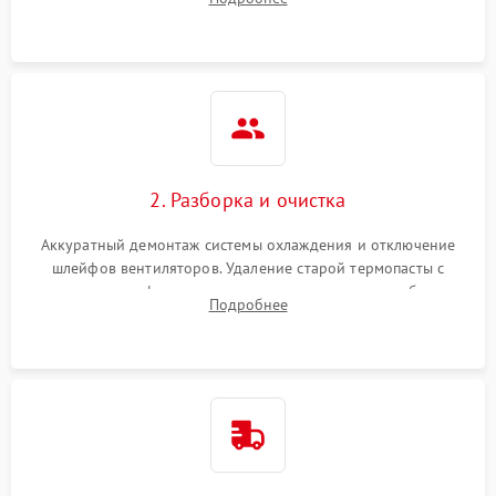
короткое замыкание основных дросселей питания GPU и
Режим работы
памяти.
ПО/Микропрограмма
2. Разборка и очистка
Аккуратный демонтаж системы охлаждения и отключение
шлейфов вентиляторов. Удаление старой термопасты с
кристалла графического чипа и термопрокладок с банок
Подробнее
памяти и зоны VRM. Очистка платы от пыли и окислов.