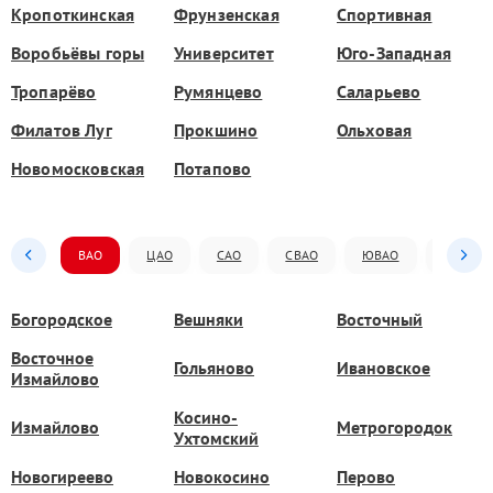
Кропоткинская
Фрунзенская
Спортивная
Воробьёвы горы
Университет
Юго-Западная
Тропарёво
Румянцево
Саларьево
Филатов Луг
Прокшино
Ольховая
Новомосковская
Потапово
ВАО
ЦАО
САО
СВАО
ЮВАО
ЮАО
Богородское
Вешняки
Восточный
Восточное
Гольяново
Ивановское
Измайлово
Косино-
Измайлово
Метрогородок
Ухтомский
Новогиреево
Новокосино
Перово