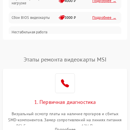
4000 ₽
Подробнее →
нагрузке
Электропитание
Сбои BIOS видеокарты
3000 ₽
Подробнее →
ПО
Нестабильная работа
Электронные компоненты
после обновления
2000 ₽
Подробнее →
драйверов
Интерфейсы
Этапы ремонта видеокарты MSI
Общие поломки
Система охлаждения
Экран (дисплей)
1. Первичная диагностика
Программные сбои
Визуальный осмотр платы на наличие прогаров и сбитых
SMD-компонентов. Замер сопротивлений на линиях питания
Механические повреждения
PCI-E и дополнительных разъемах 12V. Проверка на
Подробнее