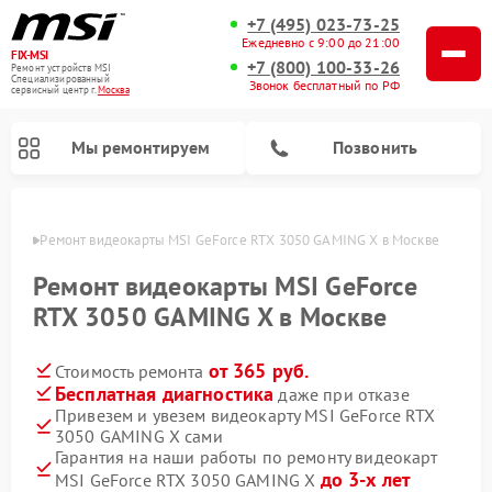
+7 (495) 023-73-25
Ежедневно с 9:00 до 21:00
FIX-MSI
+7 (800) 100-33-26
Ремонт устройств MSI
Специализированный
Звонок бесплатный по РФ
cервисный центр г.
Москва
Мы ремонтируем
Позвонить
оскве
Ремонт видеокарты MSI GeForce RTX 3050 GAMING X в Москве
Ремонт видеокарты MSI GeForce
RTX 3050 GAMING X в Москве
от 365 руб.
Стоимость ремонта
Бесплатная диагностика
даже при отказе
Привезем и увезем видеокарту MSI GeForce RTX
3050 GAMING X сами
Гарантия на наши работы по ремонту видеокарт
до 3-х лет
MSI GeForce RTX 3050 GAMING X