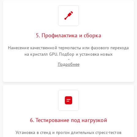
5. Профилактика и сборка
Нанесение качественной термопасты или фазового перехода
на кристалл GPU. Подбор и установка новых
термопрокладок правильной толщины на память и цепи
Подробнее
питания. Монтаж радиатора и бэкплейта, подключение и
проверка кулеров.
6. Тестирование под нагрузкой
Установка в стенд и прогон длительных стресс-тестов