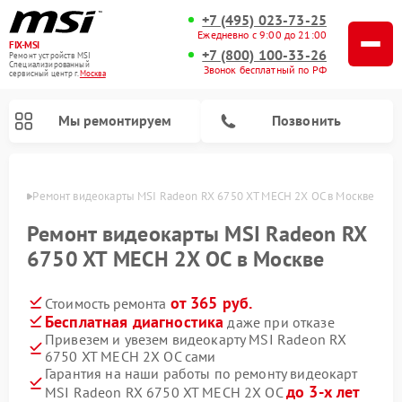
+7 (495) 023-73-25
Ежедневно с 9:00 до 21:00
FIX-MSI
+7 (800) 100-33-26
Ремонт устройств MSI
Специализированный
Звонок бесплатный по РФ
cервисный центр г.
Москва
Мы ремонтируем
Позвонить
оскве
Ремонт видеокарты MSI Radeon RX 6750 XT MECH 2X OC в Москве
Ремонт видеокарты MSI Radeon RX
6750 XT MECH 2X OC в Москве
от 365 руб.
Стоимость ремонта
Бесплатная диагностика
даже при отказе
Привезем и увезем видеокарту MSI Radeon RX
6750 XT MECH 2X OC сами
Гарантия на наши работы по ремонту видеокарт
до 3-х лет
MSI Radeon RX 6750 XT MECH 2X OC