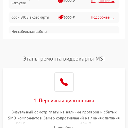
4000 ₽
Подробнее →
нагрузке
Электропитание
Сбои BIOS видеокарты
3000 ₽
Подробнее →
ПО
Нестабильная работа
Электронные компоненты
после обновления
2000 ₽
Подробнее →
драйверов
Интерфейсы
Этапы ремонта видеокарты MSI
Общие поломки
Система охлаждения
Экран (дисплей)
1. Первичная диагностика
Программные сбои
Визуальный осмотр платы на наличие прогаров и сбитых
SMD-компонентов. Замер сопротивлений на линиях питания
Механические повреждения
PCI-E и дополнительных разъемах 12V. Проверка на
Подробнее