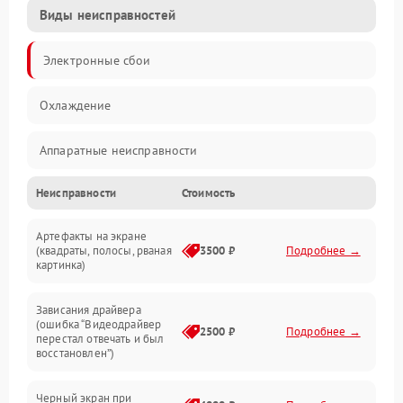
Виды неисправностей
Электронные сбои
Охлаждение
Аппаратные неисправности
Неисправности
Стоимость
Перегрев и термопроблемы
Артефакты на экране
Видео
(квадраты, полосы, рваная
3500 ₽
Подробнее →
картинка)
Программные ошибки
Зависания драйвера
(ошибка “Видеодрайвер
Интерфейсные и коммуникационные проблемы
2500 ₽
Подробнее →
перестал отвечать и был
восстановлен”)
Питание
Черный экран при