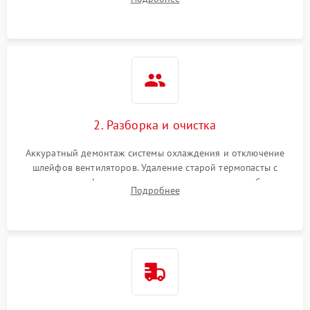
короткое замыкание основных дросселей питания GPU и
Режим работы
памяти.
ПО/Микропрограмма
2. Разборка и очистка
Аккуратный демонтаж системы охлаждения и отключение
шлейфов вентиляторов. Удаление старой термопасты с
кристалла графического чипа и термопрокладок с банок
Подробнее
памяти и зоны VRM. Очистка платы от пыли и окислов.