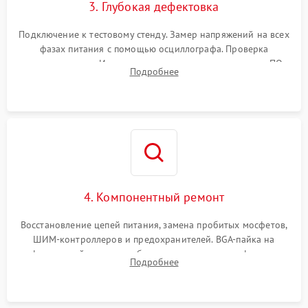
3. Глубокая дефектовка
Подключение к тестовому стенду. Замер напряжений на всех
фазах питания с помощью осциллографа. Проверка
инициализации. Использование специализированного ПО
Подробнее
MATS
4. Компонентный ремонт
Восстановление цепей питания, замена пробитых мосфетов,
ШИМ-контроллеров и предохранителей. BGA-пайка на
инфракрасной станции реболлинг или замена графического
Подробнее
чипа и дефектной памяти GDDR. Прошивка BIOS
программатором.