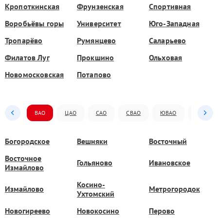
Кропоткинская
Фрунзенская
Спортивная
Воробьёвы горы
Университет
Юго-Западная
Тропарёво
Румянцево
Саларьево
Филатов Луг
Прокшино
Ольховая
Новомосковская
Потапово
ВАО
ЦАО
САО
СВАО
ЮВАО
ЮАО
Богородское
Вешняки
Восточный
Восточное
Гольяново
Ивановское
Измайлово
Косино-
Измайлово
Метрогородок
Ухтомский
Новогиреево
Новокосино
Перово