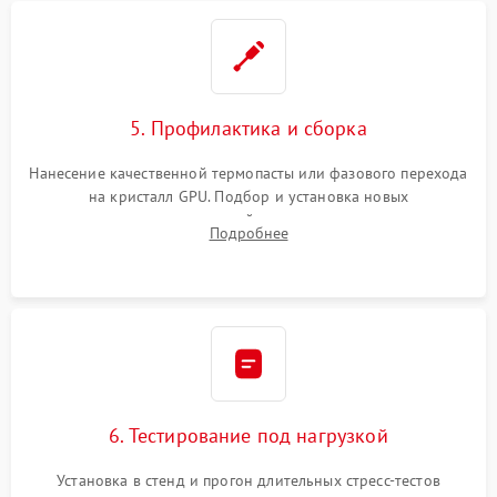
5. Профилактика и сборка
Нанесение качественной термопасты или фазового перехода
на кристалл GPU. Подбор и установка новых
термопрокладок правильной толщины на память и цепи
Подробнее
питания. Монтаж радиатора и бэкплейта, подключение и
проверка кулеров.
6. Тестирование под нагрузкой
Установка в стенд и прогон длительных стресс-тестов