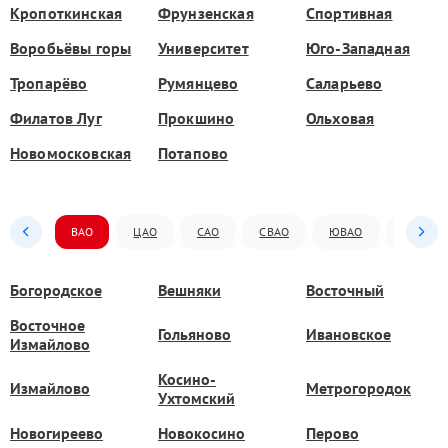
Кропоткинская
Фрунзенская
Спортивная
Воробьёвы горы
Университет
Юго-Западная
Тропарёво
Румянцево
Саларьево
Филатов Луг
Прокшино
Ольховая
Новомосковская
Потапово
ВАО
ЦАО
САО
СВАО
ЮВАО
ЮАО
Богородское
Вешняки
Восточный
Восточное
Гольяново
Ивановское
Измайлово
Косино-
Измайлово
Метрогородок
Ухтомский
Новогиреево
Новокосино
Перово