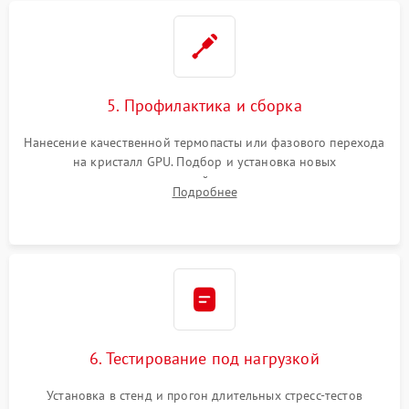
5. Профилактика и сборка
Нанесение качественной термопасты или фазового перехода
на кристалл GPU. Подбор и установка новых
термопрокладок правильной толщины на память и цепи
Подробнее
питания. Монтаж радиатора и бэкплейта, подключение и
проверка кулеров.
6. Тестирование под нагрузкой
Установка в стенд и прогон длительных стресс-тестов