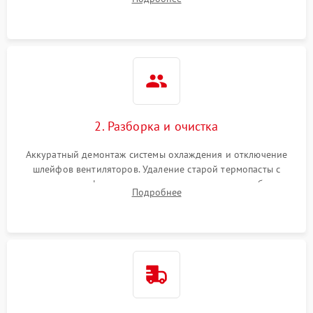
короткое замыкание основных дросселей питания GPU и
Режим работы
памяти.
ПО/Микропрограмма
2. Разборка и очистка
Аккуратный демонтаж системы охлаждения и отключение
шлейфов вентиляторов. Удаление старой термопасты с
кристалла графического чипа и термопрокладок с банок
Подробнее
памяти и зоны VRM. Очистка платы от пыли и окислов.