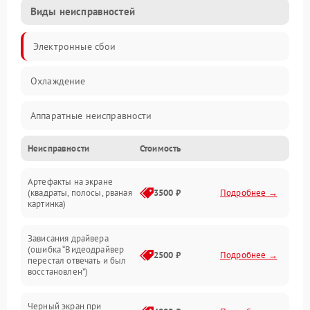
Виды неисправностей
Электронные сбои
Охлаждение
Аппаратные неисправности
Неисправности
Стоимость
Перегрев и термопроблемы
Артефакты на экране
Видео
(квадраты, полосы, рваная
3500 ₽
Подробнее →
картинка)
Программные ошибки
Зависания драйвера
(ошибка “Видеодрайвер
Интерфейсные и коммуникационные проблемы
2500 ₽
Подробнее →
перестал отвечать и был
восстановлен”)
Питание
Черный экран при