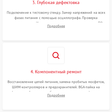
3. Глубокая дефектовка
Подключение к тестовому стенду. Замер напряжений на всех
фазах питания с помощью осциллографа. Проверка
инициализации. Использование специализированного ПО
Подробнее
MATS
4. Компонентный ремонт
Восстановление цепей питания, замена пробитых мосфетов,
ШИМ-контроллеров и предохранителей. BGA-пайка на
инфракрасной станции реболлинг или замена графического
Подробнее
чипа и дефектной памяти GDDR. Прошивка BIOS
программатором.