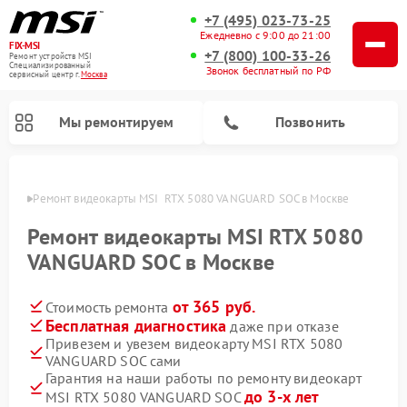
+7 (495) 023-73-25
Ежедневно с 9:00 до 21:00
FIX-MSI
+7 (800) 100-33-26
Ремонт устройств MSI
Специализированный
Звонок бесплатный по РФ
cервисный центр г.
Москва
Мы ремонтируем
Позвонить
оскве
Ремонт видеокарты MSI  RTX 5080 VANGUARD SOC в Москве
Ремонт видеокарты MSI RTX 5080
VANGUARD SOC в Москве
от 365 руб.
Стоимость ремонта
Бесплатная диагностика
даже при отказе
Привезем и увезем видеокарту MSI RTX 5080
VANGUARD SOC сами
Гарантия на наши работы по ремонту видеокарт
до 3-х лет
MSI RTX 5080 VANGUARD SOC