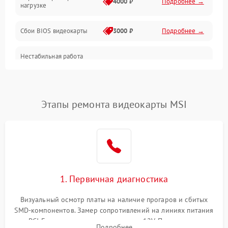
4000 ₽
Подробнее →
нагрузке
Электропитание
Сбои BIOS видеокарты
3000 ₽
Подробнее →
ПО
Нестабильная работа
Электронные компоненты
после обновления
2000 ₽
Подробнее →
драйверов
Интерфейсы
Этапы ремонта видеокарты MSI
Общие поломки
Система охлаждения
Экран (дисплей)
1. Первичная диагностика
Программные сбои
Визуальный осмотр платы на наличие прогаров и сбитых
SMD-компонентов. Замер сопротивлений на линиях питания
Механические повреждения
PCI-E и дополнительных разъемах 12V. Проверка на
Подробнее