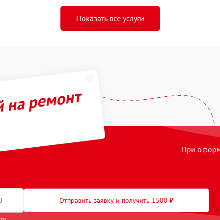
Показать все услуги
й на ремонт
При оформл
Отправить заявку и получить 1500 ₽
сти