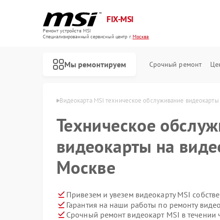
FIX-MSI
Ремонт устройств MSI
Специализированный cервисный центр г.
Москва
Мы ремонтируем
Срочный ремонт
Це
еокарт MSI в Москве
Видеокарта MSI техническое обслуживание видеокарты
Техническое обслу
видеокарты на виде
Москве
Привезем и увезем видеокарту MSI собств
Гарантия на наши работы по ремонту виде
Срочный ремонт видеокарт MSI в течении 
Ремонт игровых консолей MSI