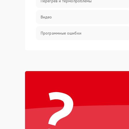
Перегрев и термопроблемы
Видео
Программные ошибки
Интерфейсные и коммуникационные
проблемы
Питание
?
Электропитание
ПО
Электронные компоненты