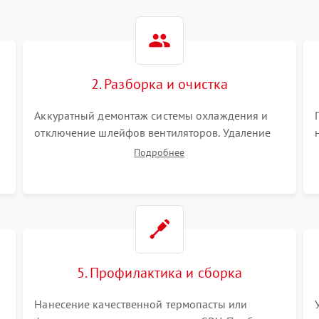
2. Разборка и очистка
Аккуратный демонтаж системы охлаждения и
отключение шлейфов вентиляторов. Удаление
старой термопасты с кристалла графического
Подробнее
чипа и термопрокладок с банок памяти и зоны
VRM. Очистка платы от пыли и окислов.
5. Профилактика и сборка
Нанесение качественной термопасты или