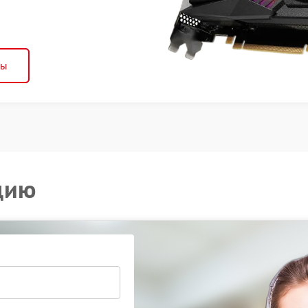
ны
цию