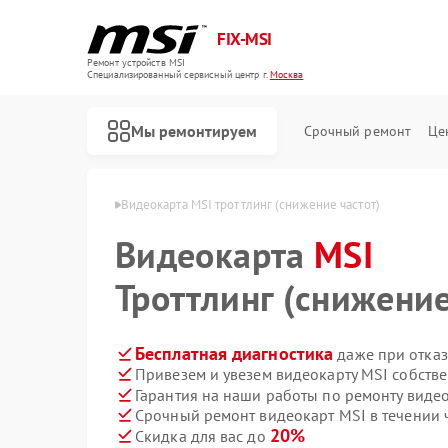
FIX-MSI
Ремонт устройств MSI
Специализированный cервисный центр г.
Москва
Мы ремонтируем
Срочный ремонт
Це
еокарт MSI в Москве
Видеокарта MSI троттлинг (снижение частот)
Видеокарта
MSI
Троттлинг (снижение
Бесплатная диагностика
даже при отказ
Привезем и увезем видеокарту MSI собств
Гарантия на наши работы по ремонту виде
Срочный ремонт видеокарт MSI в течении 
20%
Скидка для вас до
Ремонт игровых консолей MSI