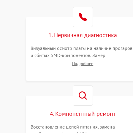
1. Первичная диагностика
Визуальный осмотр платы на наличие прогаров
и сбитых SMD-компонентов. Замер
сопротивлений на линиях питания PCI-E и
Подробнее
дополнительных разъемах 12V. Проверка на
короткое замыкание основных дросселей
питания GPU и памяти.
4. Компонентный ремонт
Восстановление цепей питания, замена