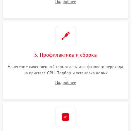
Подробнее
чипа и дефектной памяти GDDR. Прошивка BIOS
программатором.
5. Профилактика и сборка
Нанесение качественной термопасты или фазового перехода
на кристалл GPU. Подбор и установка новых
термопрокладок правильной толщины на память и цепи
Подробнее
питания. Монтаж радиатора и бэкплейта, подключение и
проверка кулеров.