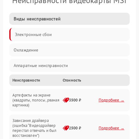
Неисправности видеокарты MSI
Виды неисправностей
Электронные сбои
Охлаждение
Аппаратные неисправности
Неисправности
Стоимость
Перегрев и термопроблемы
Артефакты на экране
Видео
(квадраты, полосы, рваная
3500 ₽
Подробнее →
картинка)
Программные ошибки
Зависания драйвера
(ошибка “Видеодрайвер
Интерфейсные и коммуникационные проблемы
2500 ₽
Подробнее →
перестал отвечать и был
восстановлен”)