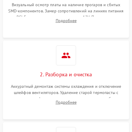
Визуальный осмотр платы на наличие прогаров и сбитых
SMD-компонентов. Замер сопротивлений на линиях питания
PCI-E и дополнительных разъемах 12V. Проверка на
Подробнее
короткое замыкание основных дросселей питания GPU и
памяти.
2. Разборка и очистка
Аккуратный демонтаж системы охлаждения и отключение
шлейфов вентиляторов. Удаление старой термопасты с
кристалла графического чипа и термопрокладок с банок
Подробнее
памяти и зоны VRM. Очистка платы от пыли и окислов.