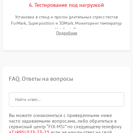
6. Тестирование под нагрузкой
Установка в стенд и прогон длительных стресс-тестов
FurMark, Superposition и 3DMark. Мониторинг температур
графического чипа и Hot Spot. Проверка на отсутствие
Подробнее
артефактов изображения, вылетов драйвера и зависаний.
FAQ. Ответы на вопросы
Вы можете ознакомиться с приведенными ниже
часто задаваемыми вопросами, либо обратиться в
сервисный центр “FIX-MSI” по следующему телефону
+7 (495) 023-73-25
если не нашли ответ на свой