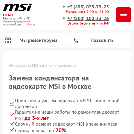
+7 (495) 023-73-25
Ежедневно с 9:00 до 21:00
FIX-MSI
+7 (800) 100-33-26
Ремонт устройств MSI
Специализированный
Звонок бесплатный по РФ
cервисный центр г.
Москва
Мы ремонтируем
Позвонить
оскве
Видеокарта MSI замена конденсатора
Замена конденсатора на
видеокарте MSI в Москве
Привезем и увезем видеокарту MSI собственной
доставкой
Гарантия на наши работы по ремонту видеокарт
до 3-х лет
MSI
Срочный ремонт видеокарт MSI в течении часа
20%
Скидка для вас до